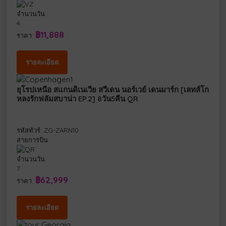
จำนวนวัน:
4
฿11,888
ราคา:
รายละเอียด
ยุโรปเหนือ สแกนดิเนเวีย สวีเดน นอร์เวย์ เดนมาร์ก [เลทส์โก
หลงรักฟลัมสบาน่า EP.2] 8วัน5คืน QR
รหัสทัวร์: ZG-ZARN10
สายการบิน:
จำนวนวัน:
7
฿62,999
ราคา:
รายละเอียด