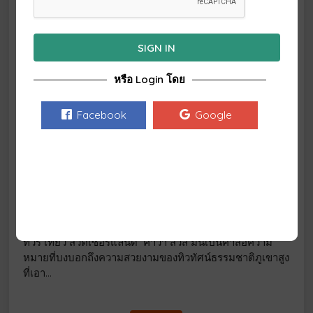
ทัวร์อิตาลี
SIGN IN
ทัวร์อิตาลี ท่องเที่ยวประเทศที่ร่ำรวยอารยธรรมโบราณนับ
ตั้งแต่ยุคโรมันเรืองอำนาจ ศิลปะแขนงต่างๆได้เกิดขึ้นอย่าง
หรือ Login โดย
มากมาย…
Facebook
Google
ดูรายการทัวร์
ทัวร์สวิตเซอร์แลนด์
ทัวร์ เที่ยว สวิตเซอร์แลนด์ คำว่า สวิส มันเป็นคำสื่อความ
หมายที่บงบอกถึงความสวยงามของทิวทัศน์ธรรมชาติภูเขาสูง
ที่เอา…