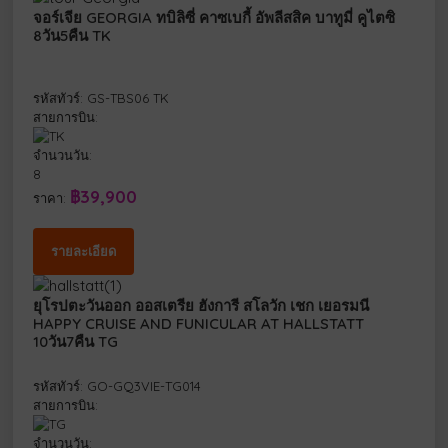
จอร์เจีย GEORGIA ทบิลิซี่ คาซเบกี้ อัพลีสสิค บาทูมี่ คูไตซิ
8วัน5คืน TK
รหัสทัวร์: GS-TBS06 TK
สายการบิน:
จำนวนวัน:
8
฿39,900
ราคา:
รายละเอียด
ยุโรปตะวันออก ออสเตรีย ฮังการี สโลวัก เชก เยอรมนี
HAPPY CRUISE AND FUNICULAR AT HALLSTATT
10วัน7คืน TG
รหัสทัวร์: GO-GQ3VIE-TG014
สายการบิน:
จำนวนวัน: