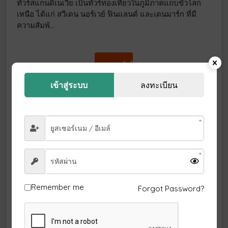
ทัวร์สแกนดิเนเวีย เป็นทัวร์ท่องเที่ยวในภูมิภาคแถบขั้วโลก
เหนือ ได้แก่ สวีเดน นอร์เวย์ ฟินแลนด์ และเดนมาร์ก ที่มี
ความสัมพั…
ดูรายการทัวร์
เข้าสู่ระบบ
ลงทะเบียน
ทัวร์ไต้หวัน
ทัวร์ไต้หวัน เที่ยวที่ไหนดี เราคือบริษัท ที่ดูแลลูกค้าเดินทาง
ท่องเที่ยวสู่ประเทศไต้หวัน มาอย่างยาวนาน ทั้งเรื่องการ
ศึกษา…
Remember me
Forgot Password?
ดูรายการทัวร์