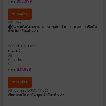
฿55,999
ราคา:
รายละเอียด
ญี่ปุ่น ฮอกไกโด MONBETSU ซุปตาร์ ICE BREAKER เรือตัด
น้ำแข็ง 6วัน4คืน XJ
รหัสทัวร์: TTN-XJ147
สายการบิน:
จำนวนวัน:
6
฿31,888
ราคา:
รายละเอียด
เวียดนามใต้ ดาลัด มุยเน่ 3วัน2คืน VZ