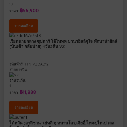
10
฿56,900
ราคา:
รายละเอียด
เวียดนามกลาง ซุปตาร์ โอ้โหหห บานาฮิลล์จุใจ พักบาน่าฮิลล์
(บินเช้า กลับบ่าย) 4วัน3คืน VZ
รหัสทัวร์: TTN-VZDAD12
สายการบิน:
จำนวนวัน:
4
฿11,888
ราคา:
รายละเอียด
ไต้หวัน (อาลีซาน+เย่หลิว) หนานโถว,เจียอี้,ไทจง,ไทเป เลส