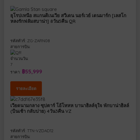
ยุโรปเหนือ สแกนดิเนเวีย สวีเดน นอร์เวย์ เดนมาร์ก [เลสโก
หลงรักฟลัมสบาน่า] 8วัน5คืน QR
รหัสทัวร์: ZG-ZARN08
สายการบิน:
จำนวนวัน:
7
฿55,999
ราคา:
รายละเอียด
เวียดนามกลาง ซุปตาร์ โอ้โหหห บานาฮิลล์จุใจ พักบาน่าฮิลล์
(บินเช้า กลับบ่าย) 4วัน3คืน VZ
รหัสทัวร์: TTN-VZDAD12
สายการบิน: