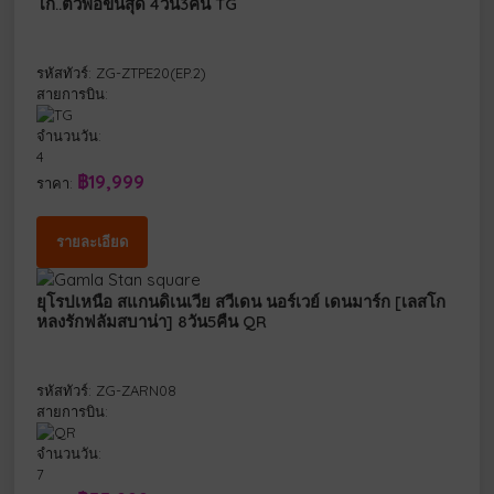
โก..ตัวพ่อขั้นสุด 4วัน3คืน TG
รหัสทัวร์: ZG-ZTPE20(EP.2)
สายการบิน:
จำนวนวัน:
4
฿19,999
ราคา:
รายละเอียด
ยุโรปเหนือ สแกนดิเนเวีย สวีเดน นอร์เวย์ เดนมาร์ก [เลสโก
หลงรักฟลัมสบาน่า] 8วัน5คืน QR
รหัสทัวร์: ZG-ZARN08
สายการบิน:
จำนวนวัน:
7