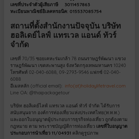
เลขที่ประจำตัวผู้เสียภาษี 3011457863
ทะเบียนพาณิชย์อิเลคทรอนิค: 015537085754
สถานที่ตั้งสำนักงาน
ปัจจุบัน บริษัท
ฮอลิเดย์ไลฟ์ แทรเวล แอนด์ ทัวร์
จำกัด
เลขที่ 70/35 ซอยเคหะร่มเกล้า 78 ถนนราษฎร์พัฒนา แขวง
ราษฎร์พัฒนา เขตสะพานสูง จังหวัดกรุงเทพมหานคร 10240
โทรศัพท์ 02-040-6088, 09-2793-9546 แฟกซ์ 02-040-
6088
อีเมลหลัก (official email):
info(at)holidaylifetravel.com
Line OA: @thaipackagetour
บริษัท ฮอลิเดย์ไลฟ์ แทรเวล แอนด์ ทัวร์ จำกัด ได้รับการ
สนับสนุนจาก องค์การท่องเที่ยวแห่งประเทศไทย(ท.ท.ท.)
และออกใบอนุญาตผู้ประกอบการธุรกิจท่องเที่ยว ถูกต้องตาม
กฎหมาย ตาม พระราชบัญญัติการท่องเที่ยว
เลขที่ใบอนุญาต
ประกอบการนำเที่ยว 11/04931
คลิกดูรูปภาพ