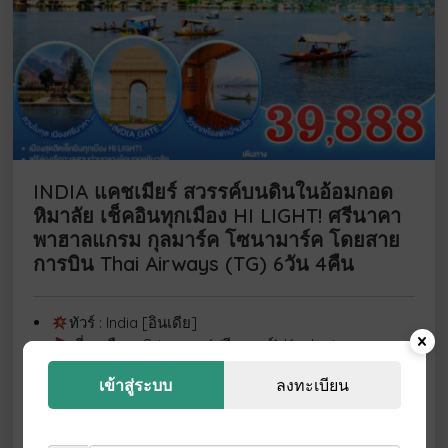
INDIA แคชเมียร์ สวรรค์บนดินในอ้อมกอด
หิมาลัย เช็คอินทุกเมือง HI LIGHT! ศรีนาคา
พาฮาลแกรม กุลมาร์ค โซนามาร์ค โดยสาย
การบิน Thai Airways (TG) 6วัน 4คืน
ทัวร์ : India [อินเดีย]
เที่ยวเมือง : Srinagar (ศรีนาการ์) Kashmir
(แคชเมียร์) Delhi (เดลี)
เข้าสู่ระบบ
ลงทะเบียน
🗓ช่วงเดือน พค. ุ68
✈บินโดย TG
ดาวน์โหลดโปรแกรมทัวร์