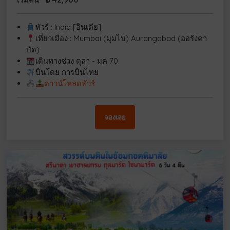
ทัวร์ : India [อินเดีย]
เที่ยวเมือง : Mumbai (มุมไบ) Aurangabad (ออรังคา
บัด)
เดินทางช่วง ตุลา - มค 70
บินโดย การบินไทย
ดาวน์โหลดทัวร์
จองเลย