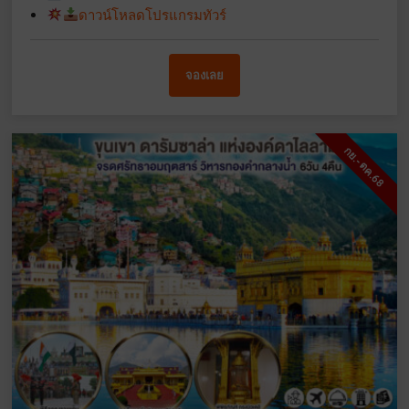
ดาวน์โหลดโปรแกรมทัวร์
จองเลย
กย.-ตค.68