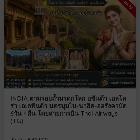
ตุลา - มค 70
INDIA ตามรอยถ้ำมรดกโลก อชันต้า เอลโล
ร่า เอเลฟันต้า นครมุมไบ-นาสิค-ออรังคาบัด
6วัน 4คืน โดยสายการบิน Thai Airways
(TG)
฿
42,900
เริ่มต้น