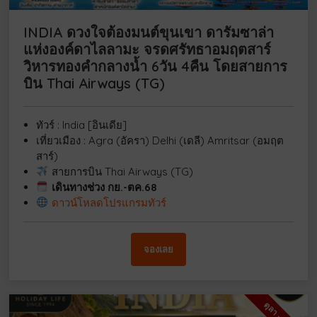
INDIA ดวงใจต้องมนต์ขุนเขา ดารัมซาล่า
แห่งองค์ดาไลลามะ จรดศรัทธาอมฤตสาร์
วิหารทองคำกลางน้ำ 6วัน 4คืน โดยสายการ
บิน Thai Airways (TG)
ทัวร์ : India [อินเดีย]
เที่ยวเมือง : Agra (อัครา) Delhi (เดลี) Amritsar (อมฤต
สาร์)
สายการบิน Thai Airways (TG)
เดินทางช่วง กย.-ตค.68
ดาวน์โหลดโปรแกรมทัวร์
จองเลย