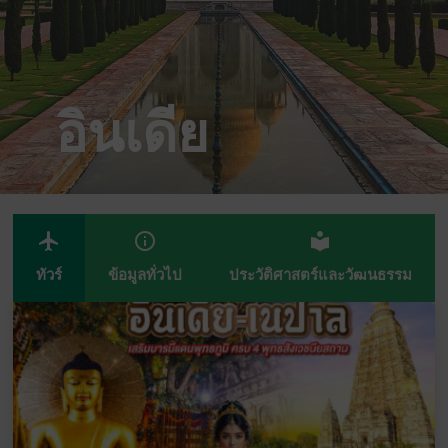
อินเดีย
airplanemode_active
info_outline
local_library
ทัวร์
ข้อมูลทั่วไป
ประวัติศาสตร์และวัฒนธรรม