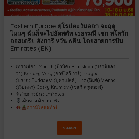
Eastern Europe ยุโรปตะวันออก จะฤดู
ไหนๆ ฉันก็จะไปฮัลสตัท เยอรมนี เชก สโลวัก
ออสเตรีย ฮังการี 9วัน 6คืน โดยสายการบิน
Emirates (EK)
เที่ยวเมือง : Munich (มิวนิค) Bratislava (บราติสลา
วา) Karlovy Vary (คาร์โลวี วารี) Prague
(ปราก) Budapest (บูดาเปสต์) Linz (ลินซ์) Vienna
(เวียนนา) Cesky Krumlov (เซสกี ครุมลอฟ)
✈สายการบิน : Emirates
เดินทาง มิย.-ธค.68
ดาวน์โหลดทัวร์
จองเลย