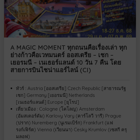
A MAGIC MOMENT ทุกถนนคือเรื่องเล่า ทุก
ย่างก้าวคือเวทมนตร์ ออสเตรีย – เชก –
เยอรมนี – เนเธอร์แลนด์ 10 วัน 7 คืน โดย
สายการบินไชน่าแอร์ไลน์ (CI)
ทัวร์ : Austria [ออสเตรีย] Czech Republic [สาธารณรัฐ
เชก] Germany [เยอรมนี] Netherlands
[เนเธอร์แลนด์] Europe [ยุโรป]
เที่ยวเมือง : Cologne (โคโลญ) Amsterdam
(อัมสเตอร์ดัม) Karlovy Vary (คาร์โลวี วารี) Prague
(ปราก) Nuremberg (นูเรมเบิร์ก) Frankfurt (แฟ
รงก์เฟิร์ต) Vienna (เวียนนา) Cesky Krumlov (เซสกี ครุ
มลอฟ)