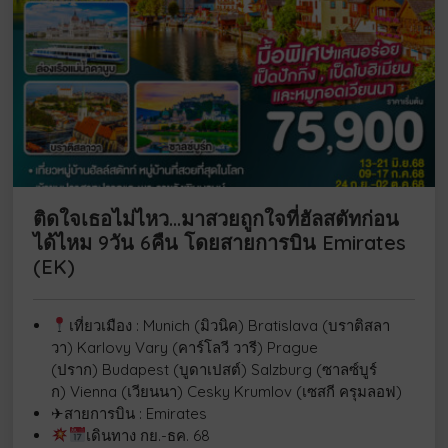
ติดใจเธอไม่ไหว…มาสวยถูกใจที่ฮัลสตัทก่อน
ได้ไหม 9วัน 6คืน โดยสายการบิน Emirates
(EK)
เที่ยวเมือง : Munich (มิวนิค) Bratislava (บราติสลา
วา) Karlovy Vary (คาร์โลวี วารี) Prague
(ปราก) Budapest (บูดาเปสต์) Salzburg (ซาลซ์บูร์
ก) Vienna (เวียนนา) Cesky Krumlov (เซสกี ครุมลอฟ)
✈สายการบิน : Emirates
เดินทาง กย.-ธค. 68