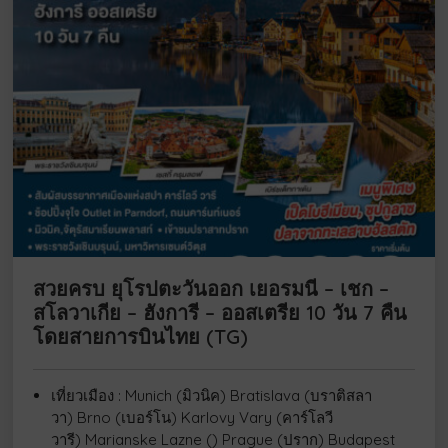
สวยครบ ยุโรปตะวันออก เยอรมนี – เชก –
สโลวาเกีย – ฮังการี – ออสเตรีย 10 วัน 7 คืน
โดยสายการบินไทย (TG)
เที่ยวเมือง : Munich (มิวนิค) Bratislava (บราติสลา
วา) Brno (เบอร์โน) Karlovy Vary (คาร์โลวี
วารี) Marianske Lazne () Prague (ปราก) Budapest