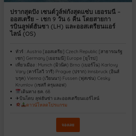
ปรากสุดปัง เซนต์วูล์ฟกังสุดแซ่บ เยอรมนี –
ออสเตรีย – เชก 9 วัน 6 คืน โดยสายกา
รบินลูฟต์ฮันซา (LH) และออสเตรียนแอร์
ไลน์ (OS)
ทัวร์ : Austria [ออสเตรีย] Czech Republic [สาธารณรัฐ
เชก] Germany [เยอรมนี] Europe [ยุโรป]
เที่ยวเมือง : Munich (มิวนิค) Brno (เบอร์โน) Karlovy
Vary (คาร์โลวี วารี) Prague (ปราก) Innsbruck (อินส์
บรุค) Vienna (เวียนนา) Fussen (ฟุสเซ่น) Cesky
Krumlov (เซสกี ครุมลอฟ)
เดินทาง ธค. 68
✈บินโดบ ลุฟฮันซ่า และออสเตรียนแอร์ไลน์
ดาวน์โหลดโปรแกรม
จองเลย