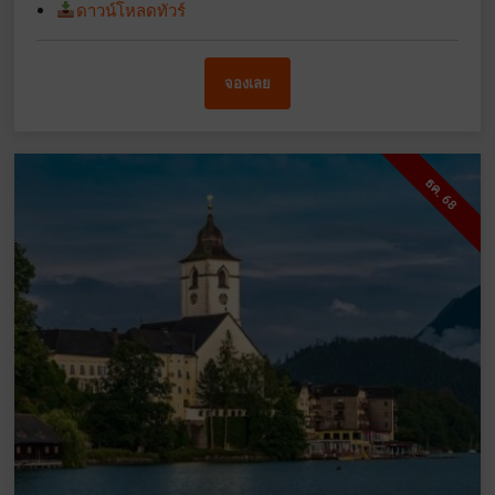
ดาวน์โหลดทัวร์
จองเลย
ธค. 68