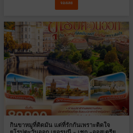
จองเลย
กินขาหมูที่ติดมัน แต่ที่รักกันเพราะติดใจ
ยุโรปตะวันออก เยอรมนี – เชก –ออสเตรีย