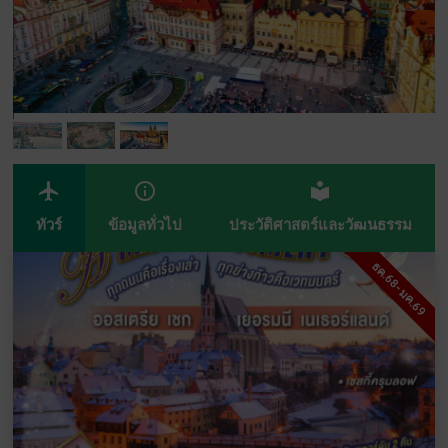
airplanemode_active
info_outline
local_library
ทัวร์
ข้อมูลทั่วไป
ประวัติศาสตร์และวัฒนธรรม
ธค.68-มค.69