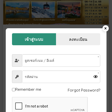
พาสูเจ้าเข้าเวียนนา พาคุณเจ้าขาเที่ยวเชินบ
รุนน์ อิตาลี – สวิตเซอร์แลนด์ ลิกเทนสไตน์ –
เข้าสู่ระบบ
ลงทะเบียน
ออสเตรีย -เชก 9 วัน 7 คืน โดยสายการ์ต้า
(QR)
ทัวร์ : Austria [ออสเตรีย] Switzerland [สวิตเซอร์
แลนด์] Czech Republic [สาธารณรัฐเชก] Italy
[อิตาลี] Liechtenstein [ลิกเตนสไตน์] Europe [ยุโรป]
เที่ยวเมือง : Milan (มิลาน) Zurich (ซูริค) Prague
(ปราก) Innsbruck (อินส์บรุค) Salzburg (ซาลซ์บูร์
Remember me
Forgot Password?
ก) Lucerne (ลูเซิร์น) Cesky Krumlov (เซสกี ครุ
มลอฟ) Vaduz (วาดุซ)
สายการบิน QATAR AIRWAYS (QR)
เดินทางช่วง 24 ก.ย. - 02 ต.ค. 68 (พ-พฤ)