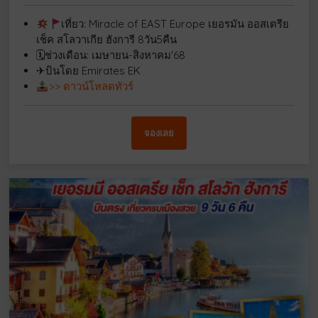
เที่ยว: Miracle of EAST Europe เยอรมัน ออสเตรีย
เช็ค สโลวาเกีย ฮังการี 8วัน5คืน
🗓ช่วงเดือน: เมษายน-สิงหาคม'68
✈บินโดย Emirates EK
>> ดาวน์โหลดทัวร์
จองเลย