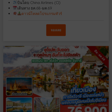
บินโดบ China Airlines (CI)
เดินทาง ธค.68-มค.69
ดาวน์โหลดโปรแกรมทัวร์
จองเลย
มิย.-ธค.68