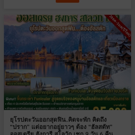
28ธค-5มค(ปีใหม่)
ยุโรปตะวันออกสุดฟิน..คิดจะพัก คิดถึง
“ปราก” แต่อยากอยู่ยาวๆ ต้อง “ฮัลสตัท”
ออสเตรีย ฮังการี สโลวัก เชก 9 วัน 6 คืน