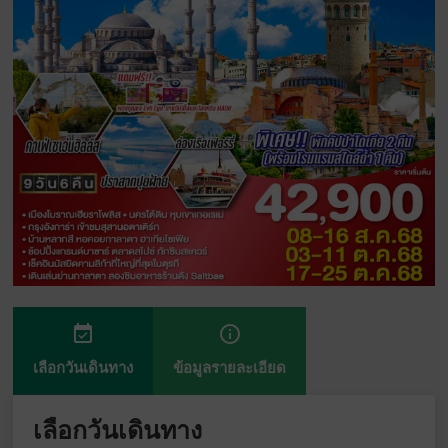
event_available
info_outline
เลือกวันเดินทาง
ข้อมูลรายละเอียด
เลือกวันเดินทาง