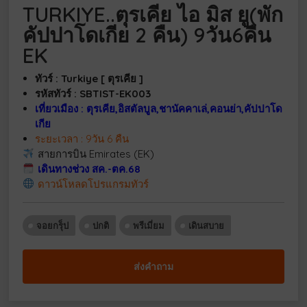
TURKIYE..ตุรเคีย ไอ มิส ยู(พัก
คัปปาโดเกีย 2 คืน) 9วัน6คืน
EK
ทัวร์ : Turkiye [ ตุรเคีย ]
รหัสทัวร์ : SBTIST-EK003
เที่ยวเมือง : ตุรเคีย,อิสตัลบูล,ชานัคคาเล่,คอนย่า,คัปปาโด
เกีย
ระยะเวลา : 9วัน 6 คืน
สายการบิน Emirates (EK)
เดินทางช่วง สค.-ตค.68
ดาวน์โหลดโปรแกรมทัวร์
จอยกรุ็ป
ปกติ
พรีเมี่ยม
เดินสบาย
ส่งคำถาม