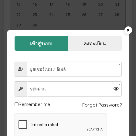
15
16
17
18
19
20
21
22
23
24
25
26
27
28
29
30
ธันวาคม
2026
เข้าสู่ระบบ
ลงทะเบียน
อา.
จ.
อ.
พ.
พฤ.
ศ.
ส.
1
2
3
4
5
6
7
8
9
10
11
12
13
14
15
16
17
18
19
20
21
22
23
24
25
26
Remember me
Forgot Password?
27
28
29
30
31
มกราคม
2027
อา.
จ.
อ.
พ.
พฤ.
ศ.
ส.