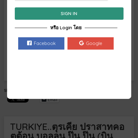
1
2
SIGN IN
3
4
5
6
7
8
9
หรือ Login โดย
10
11
12
13
14
15
16
17
18
19
20
21
22
23
Facebook
Google
24
25
26
27
28
29
30
31
Share this:
Email
TURKIYE..ตุรเคีย ปราสาทคอ
ตต้อน บอลลูน ปู๊น ปู๊น (บิน