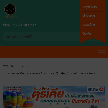
บัญชีของฉัน
เข้าสู่ระบบ
ติดต่อ 24/7
0 81 555 1497
ลงทะเบียน
ลืมรหัส
หน้าแรก
Tours
TURKIYE..ตุรเคีย ปราสาทคอตต้อน บอลลูน ปู๊น ปู๊น (บินภายใน 1ขา) 8วัน6คืน TK