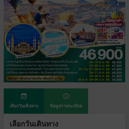
event_available
info_outline
เลือกวันเดินทาง
ข้อมูลรายละเอียด
เลือกวันเดินทาง