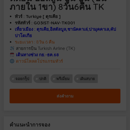
ภายใน 1ขา) 8วัน6คืน TK
ทัวร์ : Turkiye [ ตุรเคีย ]
รหัสทัวร์ : GO3IST-NAV-TK001
เที่ยวเมือง : ตุรเคีย,อิสตัลบูล,ชานัคคาเล่,ปามุคคาเล,คัป
ปาโดเกีย
ระยะเวลา : 8วัน 6 คืน
สายการบิน Turkish Airline (TK)
เดินทางช่วง กย.-ธค.68
ดาวน์โหลดโปรแกรมทัวร์
จอยกรุ็ป
ปกติ
พรีเมี่ยม
เดินสบาย
ส่งคำถาม
คำแนะนำการจอง