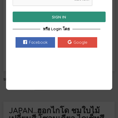
อา.
จ.
อ.
พ.
พฤ.
ศ.
ส.
1
2
3
4
5
6
SIGN IN
7
8
9
10
11
12
13
หรือ Login โดย
14
15
16
17
18
19
20
21
22
23
24
25
26
27
Facebook
Google
28
29
30
31
Share this:
Email
JAPAN..ฮอกไกโด ชมใบไม้