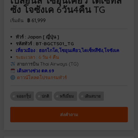
เปลี่ยนสี โซอุนเคียว ไดเซ็ทสึ
ซัง โจซังเค 6วัน4คืน TG
฿
61,999
เริ่มต้น
ทัวร์ : Japan [ ญี่ปุ่น ]
รหัสทัวร์ : BT-BGCTS01_TG
เที่ยวเมือง : ฮอกไกโด,โซอุนเคียว,ไดเซ็ทสึซัง,โจซังเค
ระยะเวลา : 6 วัน 4 คืน
สายการบิน Thai Airways (TG)
เดินทางช่วง ตค.69
ดาวน์โหลดโปรแกรมทัวร์
จอยกรุ็ป
ปกติ
พรีเมี่ยม
เดินสบาย
ส่งคำถาม