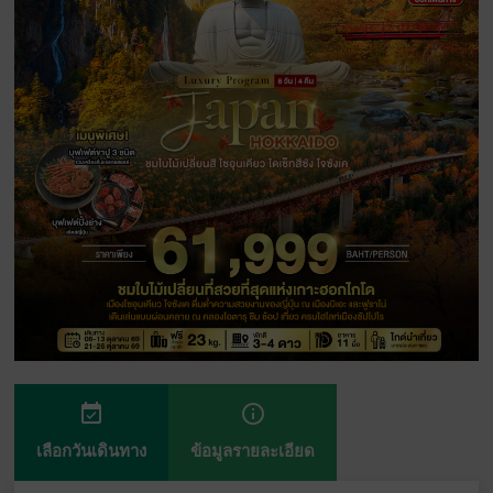
event_available
info_outline
เลือกวันเดินทาง
ข้อมูลรายละเอียด