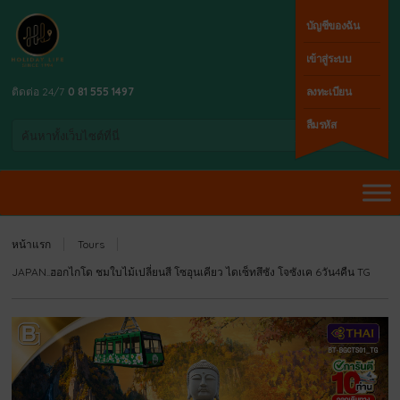
บัญชีของฉัน
เข้าสู่ระบบ
ติดต่อ 24/7
0 81 555 1497
ลงทะเบียน
ลืมรหัส
หน้าแรก
Tours
JAPAN..ฮอกไกโด ชมใบไม้เปลี่ยนสี โซอุนเคียว ไดเซ็ทสึซัง โจซังเค 6วัน4คืน TG