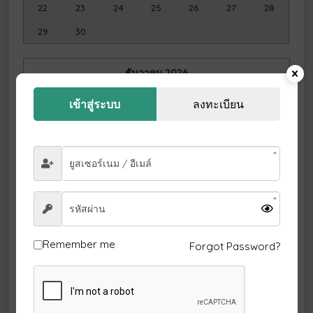
22
23
24
25
26
27
28
29
30
ธันวาคม
2026
อา.
จ.
อ.
พ.
พฤ.
ศ.
ส.
เข้าสู่ระบบ
ลงทะเบียน
1
2
3
4
5
6
7
8
9
10
11
12
13
14
15
16
17
18
19
20
21
22
23
24
25
26
27
28
29
30
31
Remember me
Forgot Password?
มกราคม
2027
อา.
จ.
อ.
พ.
พฤ.
ศ.
ส.
1
2