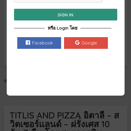
3
4
5
6
7
8
9
SIGN IN
10
11
12
13
14
15
16
หรือ Login โดย
17
18
19
20
21
22
23
24
25
26
27
28
29
30
Facebook
Google
31
Share this:
Email
TITLIS AND PIZZA อิตาลี – ส
วิตเซอร์แลนด์ – ฝรั่งเศส 10