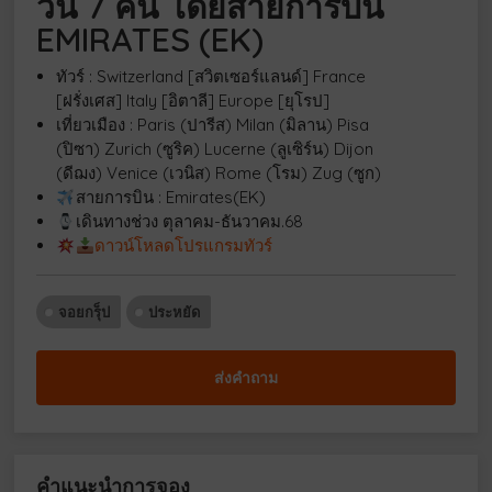
วัน 7 คืน โดยสายการบิน
EMIRATES (EK)
ทัวร์ : Switzerland [สวิตเซอร์แลนด์] France
[ฝรั่งเศส] Italy [อิตาลี] Europe [ยุโรป]
เที่ยวเมือง : Paris (ปารีส) Milan (มิลาน) Pisa
(ปิซา) Zurich (ซูริค) Lucerne (ลูเซิร์น) Dijon
(ดีฌง) Venice (เวนิส) Rome (โรม) Zug (ซูก)
สายการบิน : Emirates(EK)
เดินทางช่วง ตุลาคม-ธันวาคม.68
ดาวน์โหลดโปรแกรมทัวร์
จอยกรุ็ป
ประหยัด
ส่งคำถาม
คำแนะนำการจอง