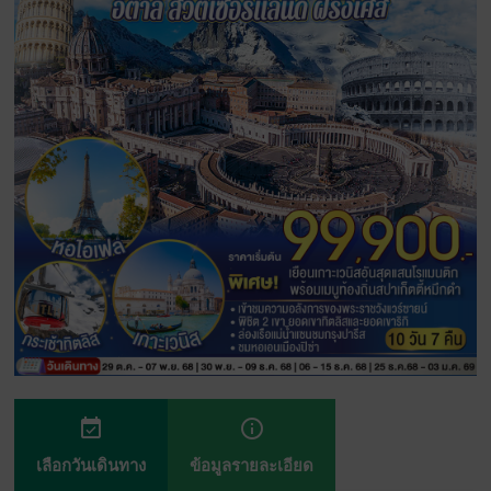
event_available
info_outline
เลือกวันเดินทาง
ข้อมูลรายละเอียด