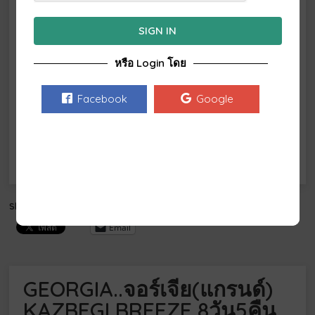
1
2
SIGN IN
3
4
5
6
7
8
9
หรือ Login โดย
10
11
12
13
14
15
16
17
18
19
20
21
22
23
Facebook
Google
24
25
26
27
28
29
30
31
Share this:
Email
GEORGIA..จอร์เจีย(แกรนด์)
KAZBEGI BREEZE 8วัน5คืน