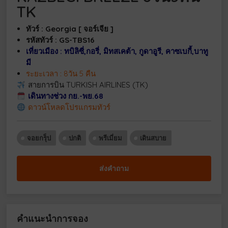
TK
ทัวร์ : Georgia [ จอร์เจีย ]
รหัสทัวร์ : GS-TBS16
เที่ยวเมือง : ทบิลิซี่,กอรี่, มิทสเคต้า, กูดาอูรี, คาซเบกี้,บาทู
มี
ระยะเวลา : 8วัน 5 คืน
สายการบิน TURKISH AIRLINES (TK)
เดินทางช่วง กย.-พย.68
ดาวน์โหลดโปรแกรมทัวร์
จอยกรุ็ป
ปกติ
พรีเมี่ยม
เดินสบาย
ส่งคำถาม
คำแนะนำการจอง