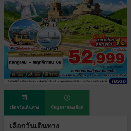
event_available
info_outline
เลือกวันเดินทาง
ข้อมูลรายละเอียด
เลือกวันเดินทาง