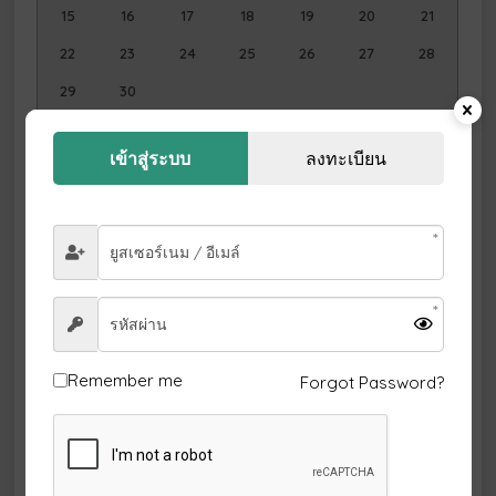
15
16
17
18
19
20
21
22
23
24
25
26
27
28
29
30
ธันวาคม
2026
เข้าสู่ระบบ
ลงทะเบียน
อา.
จ.
อ.
พ.
พฤ.
ศ.
ส.
1
2
3
4
5
6
7
8
9
10
11
12
13
14
15
16
17
18
19
20
21
22
23
24
25
26
Remember me
Forgot Password?
27
28
29
30
31
มกราคม
2027
อา.
จ.
อ.
พ.
พฤ.
ศ.
ส.