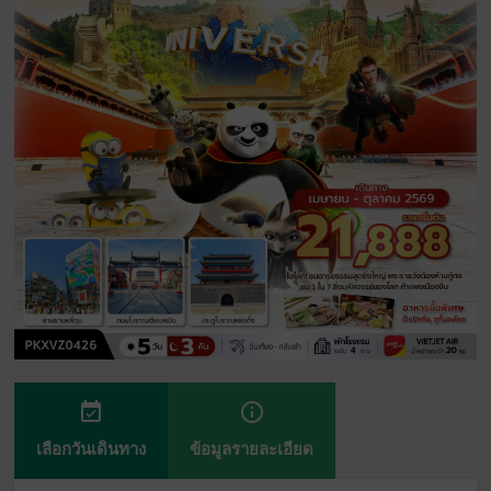
event_available
info_outline
เลือกวันเดินทาง
ข้อมูลรายละเอียด