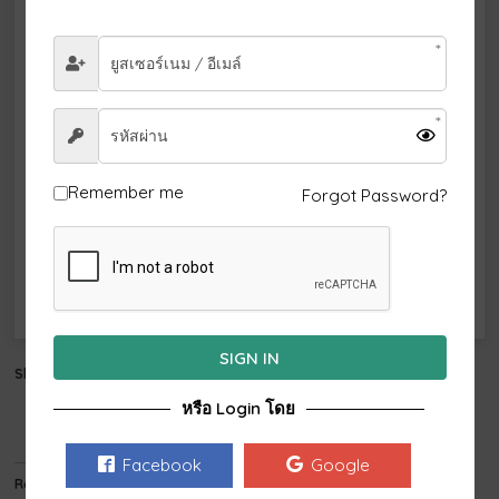
มกราคม
2027
อา.
จ.
อ.
พ.
พฤ.
ศ.
ส.
1
2
3
4
5
6
7
8
9
10
11
12
13
14
15
16
Remember me
Forgot Password?
17
18
19
20
21
22
23
24
25
26
27
28
29
30
31
SIGN IN
Share this:
Email
หรือ Login โดย
Facebook
Google
Related