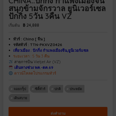
CHINA..ปักกิ่ง กำแพงเมืองจีน
สนุกข้ามจักรวาล ยูนิเวอร์เซล
ปักกิ่ง 5วัน 3คืน VZ
฿
24,888
เริ่มต้น
ทัวร์ : China [ จีน ]
รหัสทัวร์ : TTN-PKXVZ0426
เที่ยวเมือง : ปักกิ่ง กำแพงเมืองจีน,ยูนิเวอร์แซล
ระยะเวลา : 5 วัน 3 คืน
สายการบิน Vietjet Air (VZ)
เดินทางช่วง พค.-ตค.69
ดาวน์โหลดโปรแกรมทัวร์
จอยกรุ็ป
ซิตี้ทัวร์
ปกติ
ประหยัด
เดินสบาย
ส่งคำถาม