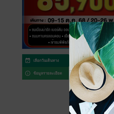
event_available
เลือกวันเดินทาง
เลือกวันเดิน
info_outline
ข้อมูลรายละเอียด
ใช้ปฏิทินด้านล่างเพื
วันนี้
สิงหาคม
202