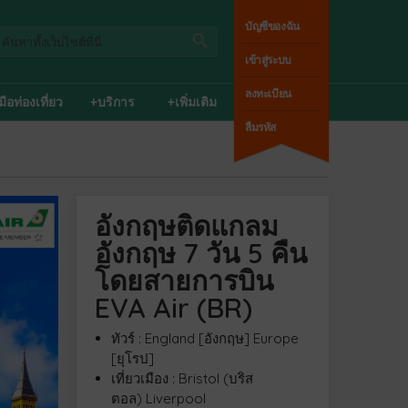
บัญชีของฉัน
เข้าสู่ระบบ
ลงทะเบียน
่มือท่องเที่ยว
+บริการ
+เพิ่มเติม
ลืมรหัส
อังกฤษติดแกลม
อังกฤษ 7 วัน 5 คืน
โดยสายการบิน
EVA Air (BR)
ทัวร์ : England [อังกฤษ] Europe
[ยุโรป]
เที่ยวเมือง : Bristol (บริส
ตอล) Liverpool