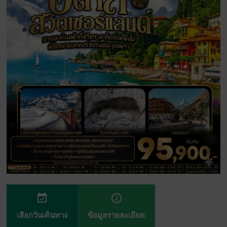
event_available
info_outline
เลือกวันเดินทาง
ข้อมูลรายละเอียด