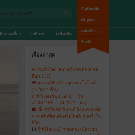
บัญชีของฉัน
เข้าสู่ระบบ
ลงทะเบียน
่มือท่องเที่ยว
+บริการ
+เพิ่มเติม
ลืมรหัส
เรื่องล่าสุด
10 อันดับโลก-สถานที่ท่องเที่ยวยอด
นิยม 2025
แกรนด์ทัวร์อังกฤษ ครบไฮไลต์
(12 วัน 11 คืน)
ทัวร์วันเดอร์ฟูลแอลป์ 11 วัน
WONDERFUL ALPS 10 Days
เที่ยวสวิตเซอร์แลนด์ ดินแดนแห่ง
ความฝันที่คุณต้องไปสัมผัสสักครั้งใน
ชีวิต!
ซีร์มิโอเน่ (Sirmione) เมืองงาม