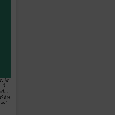
อบ,ติด
นี้
รื่อง
ี่ห่าง
ไหนก็