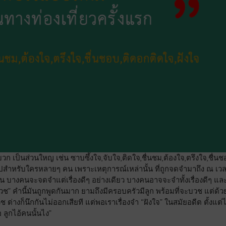
ป็นส่วนใหญ เช่น ซาบซึ้งใจ,จับใจ,ติดใจ,ชื่นชม,ต้องใจ,ตรึงใจ,ชื่นช
สำหรับใครหลายๆ คน เพราะเหตุการณ์เหล่านั้น ที่ถูกจดจำมาถึง ณ เวลา
กัน บางคนจะจดจำแต่เรื่องดีๆ อย่างเดียว บางคนอาจจะจำทั้งเรื่องดีๆ และเ
วช” คำนี้มันถูกพูดกันมาก ยามถึงมีครอบครัวมีลูก พร้อมที่จะบวช แต่ด้วยท
่างก็นึกกันไม่ออกเสียที แต่พอเราเรื่องจำ “ฝังใจ” ในสมัยอดีต ตั้งแต่
อ ลูกไอ้คนนั้นไง”