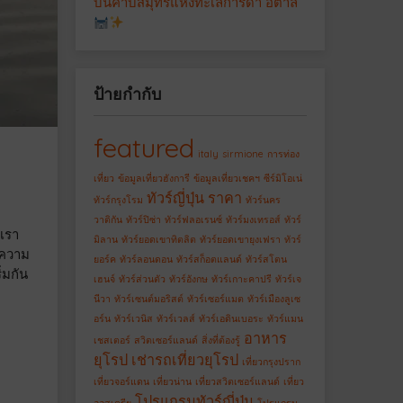
บนคาบสมุทรแห่งทะเลการ์ดา อิตาลี
ป้ายกำกับ
featured
italy
sirmione
การท่อง
เที่ยว
ข้อมูลเที่ยวฮังการี
ข้อมูลเที่ยวเชคฯ
ซีร์มิโอเน่
ทัวร์ญี่ปุ่น ราคา
ทัวร์กรุงโรม
ทัวร์นคร
วาติกัน
ทัวร์ปิซ่า
ทัวร์ฟลอเรนซ์
ทัวร์มงเทรอส์
ทัวร์
งเรา
มิลาน
ทัวร์ยอดเขาทิตลิต
ทัวร์ยอดเขายุงเฟรา
ทัวร์
ำความ
ยอร์ค
ทัวร์ลอนดอน
ทัวร์สก็อตแลนด์
ทัวร์สโตน
่มกัน
เฮนจ์
ทัวร์ส่วนตัว
ทัวร์อังกษ
ทัวร์เกาะคาปรี
ทัวร์เจ
นีวา
ทัวร์เซนต์มอริสต์
ทัวร์เซอร์แมต
ทัวร์เมืองลูเซ
อร์น
ทัวร์เวนิส
ทัวร์เวลส์
ทัวร์เอดินเบอระ
ทัวร์แมน
อาหาร
เชสเตอร์
สวิตเซอร์แลนด์
สิ่งที่ต้องรู้
ยุโรป
เช่ารถเที่ยวยุโรป
เที่ยวกรุงปราก
เที่ยวจอร์แดน
เที่ยวน่าน
เที่ยวสวิตเซอร์แลนด์
เที่ยว
โปรแกรมทัวร์ญี่ปุ่น