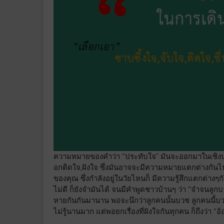
ความหมายของคำว่า “ประทับใจ” มันจะออกมาในเชิงบวก เ
อกติดใจ,ฝังใจ ซึ่งมันอาจจะมีความหมายแตกต่างกันไป
ของคุณ ซึ่งกำลังอยู่ในวัยไหนก็ มีความรู้สึกแตกต่างๆ
ไม่ดี ก็ยังจำมันได้ จนมีคำพูดชาวบ้านๆ ว่า “จำจนลูกบ
หายกันกันมานาน พอจะนึกว่าลูกคนนั้นบวช ลูกคนนี้บวช ต
ไม่รู้นานมาก แต่พอยกเรื่องที่ฝังใจกันทุกคน ก็ถึงว่า “อ้