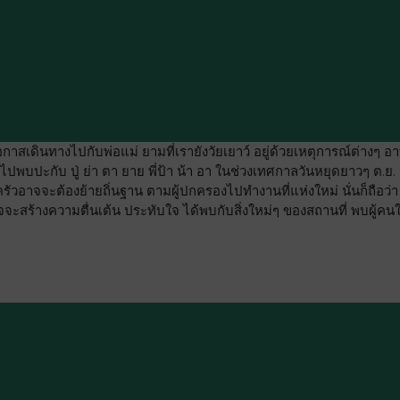
กาสเดินทางไปกับพ่อแม่ ยามที่เรายังวัยเยาว์ อยู่ด้วยเหตุการณ์ต่างๆ อา
พื่อไปพบปะกับ ปู่ ย่า ตา ยาย พี่ป้า น้า อา ในช่วงเทศกาลวันหยุดยาวๆ ต.ย. 
ัวอาจจะต้องย้ายถิ่นฐาน ตามผู้ปกครองไปทำงานที่แห่งใหม่ นั่นก็ถือว่า
ะสร้างความตื่นเต้น ประทับใจ ได้พบกับสิ่งใหม่ๆ ของสถานที่ พบผู้คนให