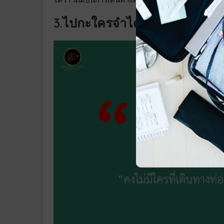
3.ไปกะใครจำได้ไหม? กับการเดิน