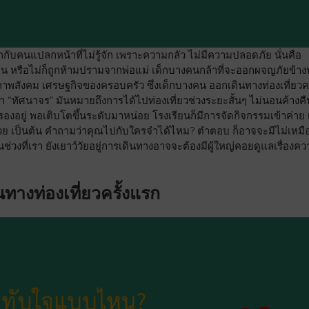
รกกับคนแปลกหน้าที่ไม่รู้จัก เพราะความกลัว ไม่มีความปลอดภัย นั่นคือ
 หรือไม่ก็ถูกห้ามปรามจากพ่อแม่ เด็กบางคนกล้าที่จะออกผจญภัยข้า
าพสังคม เศรษฐกิจของครอบครัว ซึ่งเด็กบางคน ออกเดินทางท่องเที่ยวคร
่า “ทัศนาจร” มันหมายถึงการได้ไปท่องเที่ยวช่วงระยะสั้นๆ ไม่นอนค้างคื
ครองอยู่ พอเติบโตขึ้นระดับมาหน่อย โรงเรียนก็มีการจัดกิจกรรมเข้าค่าย 
ด้วย เป็นต้น คำถามว่าคุณไปกับใครจำได้ไหม? ตำตอบ ก็อาจจะมีไม่เหมื
นช่วงที่เรา ยังเยาว์วัยอยู่การเดินทางอาจจะต้องมีผู้ใหญ่คอยดูแลเรื่องค
างท่องเที่ยวครั้งแรก