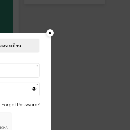
ลงทะเบียน
ก็คง
ั้ง
Forgot Password?
ร้อง
ันธ์กัน
อนุมาน