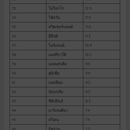
33.
โมร็อกโก
12.9
34.
ไต้หวัน
11.9
35.
สวิตเซอร์แลนด์
11.8
36.
อียิปต์
11.3
37.
ไอร์แลนด์
10.9
38.
แอฟริกาใต้
10.2
39.
ออสเตรเลีย
9.5
40.
ตูนิเซีย
9.4
41.
เบลเยียม
9.3
42.
บัลแกเรีย
9.3
43.
ฟิลิปปินส์
8.3
44.
อาร์เจนตินา
7.4
45.
สวีเดน
7.4
46.
อิหร่าน
7.3