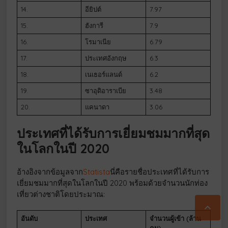
14.
อียิปต์
7.97
15.
ฮังการี
7.9
16.
โรมาเนีย
6.79
17.
ประเทศอังกฤษ
6.3
18.
เนเธอร์แลนด์
6.2
19.
ซาอุดิอาราเบีย
3.48
20.
แคนาดา
3.06
ประเทศที่ได้รับการเยี่ยมชมมากที่สุด
ในโลกในปี 2020
อ้างอิงจากข้อมูลจาก
Statista
นี่คือรายชื่อประเทศที่ได้รับการ
เยี่ยมชมมากที่สุดในโลกในปี 2020 พร้อมด้วยจำนวนนักท่อง
เที่ยวต่างชาติโดยประมาณ:

อันดับ
ประเทศ
จำนวนผู้เข้า (ล้าน
คน)