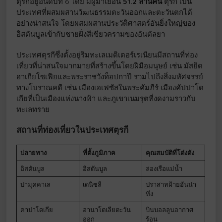
ตุรกีอยู่อันดับที่ 6 โดย มีผู้มาเยือน
51.2 ล้านคน
ตุรกี เป็น
ประเทศที่ผสมผสานวัฒนธรรมตะวันออกและตะวันตกได้
อย่างน่าสนใจ โดยผสมผสานประวัติศาสตร์อันยิ่งใหญ่ของ
อิสตันบูลเข้ากับชายฝั่งสีเขียวครามของอันตัลยา
ประเทศตุรกีซึ่งตั้งอยู่ริมทะเลเมดิเตอร์เรเนียนมีสถานที่ท่อง
เที่ยวที่น่าสนใจมากมายที่สร้างขึ้นโดยฝีมือมนุษย์ เช่น มัสยิด
ฮาเกียโซเฟียและพระราชวังท็อปกาปึ รวมไปถึงสิ่งมหัศจรรย์
ทางโบราณคดี เช่น เมืองเอเฟซัสในพระคัมภีร์ เมืองคัปปาโด
เกียที่เป็นเมืองแห่งนางฟ้า และภูเขาเนมรุตที่งดงามราวกับ
ทะเลทราย
สถานที่ท่องเที่ยวในประเทศตุรกี
ปลายทาง
ที่ตั้งภูมิภาค
คุณสมบัติที่โด่งดัง
อิสตันบูล
อิสตันบูล
ล่องเรือแม่น้ำ
ปามุคคาเล
เดนิซลี
ปราสาทฝ้ายอันน่า
ทึ่ง
คาปาโดเกีย
อานาโตเลียตะวัน
บินบอลลูนอากาศ
ออก
ร้อน