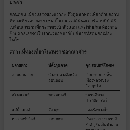
ประจำ
ลอนดอน เมืองหลวงของอังกฤษ ดึงดูดนักท่องเที่ยวด้วยสถาน
ที่ท่องเที่ยวมากมาย เช่น บิ๊กเบน เวสต์มินสเตอร์แอบบีย์ พิธี
เปลี่ยนเวรยามที่พระราชวังบักกิงแฮม และพิพิธภัณฑ์อังกฤษ
ซึ่งมีคอลเลกชันโบราณวัตถุของอียิปต์มากที่สุดนอกเมือง
ไคโร
สถานที่ท่องเที่ยวในสหราชอาณาจักร
ปลายทาง
ที่ตั้งภูมิภาค
คุณสมบัติที่โด่งดัง
ลอนดอนอาย
ศาลากลางจังหวัด
สามารถมองเห็น
ลอนดอน
เมืองหลวงของ
อังกฤษได้
สโตนเฮนจ์
ซอลส์เบอรี่
สถานที่ทาง
ประวัติศาสตร์
แม่น้ำเทมส์
อังกฤษ
ล่องเรือทางน้ำ
ทาวเวอร์บริดจ์
ลอนดอน
เรื่องราวของสถานที่
สำคัญอันเป็นตำนาน
ของลอนดอน