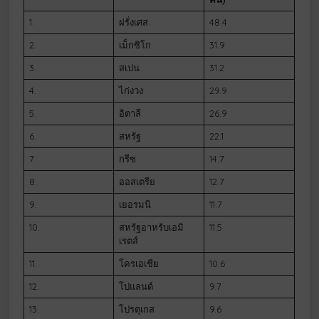
1.
ฝรั่งเศส
48.4
2.
เม็กซิโก
31.9
3.
สเปน
31.2
4.
ไก่งวง
29.9
5.
อิตาลี
26.9
6.
สหรัฐ
22.1
7.
กรีซ
14.7
8.
ออสเตรีย
12.7
9.
เยอรมนี
11.7
10.
สหรัฐอาหรับเอมิ
11.5
เรตส์
11.
โครเอเชีย
10.6
12.
โปแลนด์
9.7
13.
โปรตุเกส
9.6