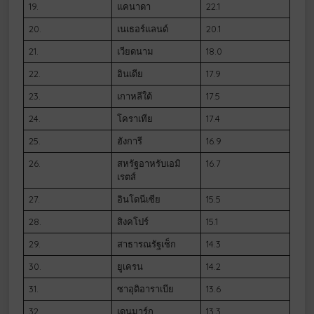
19.
แคนาดา
22.1
20.
เนเธอร์แลนด์
20.1
21.
เวียดนาม
18.0
22.
อินเดีย
17.9
23.
เกาหลีใต้
17.5
24.
โคราเทีย
17.4
25.
ฮังการี
16.9
26.
สหรัฐอาหรับเอมิ
16.7
เรตส์
27.
อินโดนีเซีย
15.5
28.
สิงคโปร์
15.1
29.
สาธารณรัฐเช็ก
14.3
30.
ยูเครน
14.2
31.
ซาอุดิอาราเบีย
13.6
32.
เดนมาร์ก
13.3