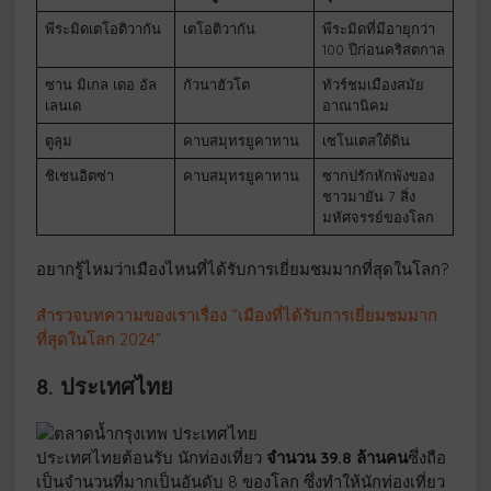
พีระมิดเตโอติวากัน
เตโอติวากัน
พีระมิดที่มีอายุกว่า
100 ปีก่อนคริสตกาล
ซาน มิเกล เดอ อัล
กัวนาฮัวโต
ทัวร์ชมเมืองสมัย
เลนเด
อาณานิคม
ตูลุม
คาบสมุทรยูคาทาน
เซโนเตสใต้ดิน
ชิเชนอิตซ่า
คาบสมุทรยูคาทาน
ซากปรักหักพังของ
ชาวมายัน 7 สิ่ง
มหัศจรรย์ของโลก
อยากรู้ไหมว่าเมืองไหนที่ได้รับการเยี่ยมชมมากที่สุดในโลก?
สำรวจบทความของเราเรื่อง “เมืองที่ได้รับการเยี่ยมชมมาก
ที่สุดในโลก 2024”
8. ประเทศไทย
ประเทศไทยต้อนรับ นักท่องเที่ยว
จำนวน 39.8 ล้านคน
ซึ่งถือ
เป็นจำนวนที่มากเป็นอันดับ 8 ของโลก ซึ่งทำให้นักท่องเที่ยว