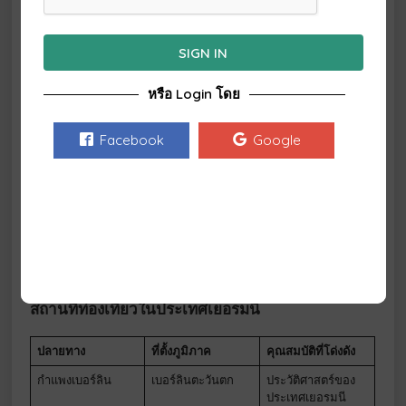
9.ประเทศเยอรมนี
SIGN IN
ประเทศเยอรมนีอยู่ในอันดับที่ 9 โดยมี นักท่องเที่ยว
จำนวน
หรือ Login โดย
39.6 ล้านคน
ซึ่งมักถูกดึงดูดด้วยทัศนียภาพอันงดงาม สถาน
ที่ทางประวัติศาสตร์ และแน่นอนว่ารวมถึงเทศกาล
Facebook
Google
Oktoberfest ด้วย
จุดหมายปลายทางยอดนิยมของเยอรมนีได้รับเกียรติจากบา
วาเรีย เนื่องจากมีปราสาทที่สวยงามตระการตาและทิวทัศน์ที่
สวยงามตระการตา นักท่องเที่ยวต่างเพลิดเพลินไปกับการ
สำรวจมหาวิหารโคโลญภายใต้ท้องฟ้ายามค่ำคืน พิพิธภัณฑ์
เพอร์กามอน ป่าดำ และพระราชวังนิมเฟนเบิร์ก
สถานที่ท่องเที่ยวในประเทศเยอรมนี
ปลายทาง
ที่ตั้งภูมิภาค
คุณสมบัติที่โด่งดัง
กำแพงเบอร์ลิน
เบอร์ลินตะวันตก
ประวัติศาสตร์ของ
ประเทศเยอรมนี