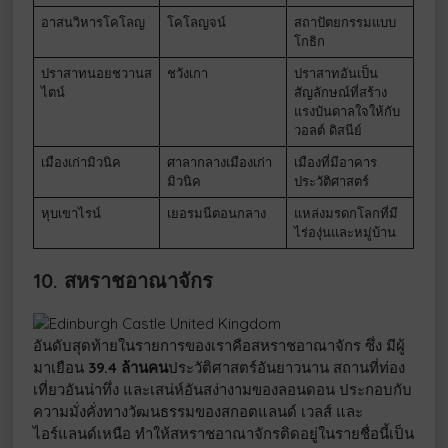
อาสนวิหารโคโลญ
โคโลญจน์
สถาปัตยกรรมแบบ
โกธิก
ปราสาทนอยชวานส
ชวังเกา
ปราสาทอันเป็น
ไตน์
สัญลักษณ์ที่สร้าง
แรงบันดาลใจให้กับ
วอลต์ ดิสนีย์
เมืองเก่ามิวนิค
ศาลากลางเมืองเก่า
เมืองที่มีอาคาร
มิวนิค
ประวัติศาสตร์
หุบเขาไรน์
เยอรมนีตอนกลาง
แหล่งมรดกโลกที่มี
ไร่องุ่นและหมู่บ้าน
10. สหราชอาณาจักร
อันดับสุดท้ายในรายการของเราคือสหราชอาณาจักร ซึ่ง มีผู้
มาเยือน
39.4 ล้านคน
ประวัติศาสตร์อันยาวนาน สถานที่ท่อง
เที่ยวอันน่าทึ่ง และเสน่ห์อันสง่างามของลอนดอน ประกอบกับ
ความมั่งคั่งทางวัฒนธรรมของสกอตแลนด์ เวลส์ และ
ไอร์แลนด์เหนือ ทำให้สหราชอาณาจักรติดอยู่ในรายชื่อนี้เป็น