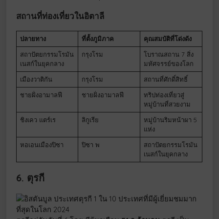
สถานที่ท่องเที่ยวในอิตาลี
ปลายทาง
ที่ตั้งภูมิภาค
คุณสมบัติที่โด่งดัง
สถาปัตยกรรมโรมัน
กรุงโรม
โบราณสถาน 7 สิ่ง
เนสก์ในยุคกลาง
มหัศจรรย์ของโลก
เมืองวาติกัน
กรุงโรม
สถานที่ศักดิ์สิทธิ์
ชายฝั่งอามาลฟี
ชายฝั่งอามาลฟี
ทริปท่องเที่ยวสู่
หมู่บ้านที่สวยงาม
ชิงเคว แตร์เร
ลิกูเรีย
หมู่บ้านริมหน้าผา 5
แห่ง
หอเอนเมืองปิซา
ปิซา พ
สถาปัตยกรรมโรมัน
เนสก์ในยุคกลาง
6. ตุรกี