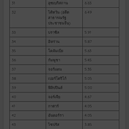
31
อุซเบกิสถาน
6.63
32
ไต้หวัน (อดีต
6.49
สาธารณรัฐ
ประชาชนจีน)
33
บราซิล
5.91
34
อิหร่าน
5.87
35
โคลัมเบีย
5.63
36
กัมพูชา
5.45
37
จอร์แดน
5.35
38
เปอร์โตริโก้
5.05
39
ฟิลิปปินส์
5.00
40
จอร์เจีย
4.67
41
กาตาร์
4.05
42
อันดอร์รา
4.05
43
ไซปรัส
3.85