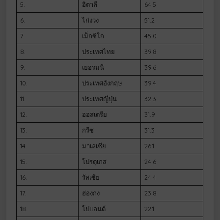
5.
อิตาลี
64.5
6.
ไก่งวง
51.2
7.
เม็กซิโก
45.0
8.
ประเทศไทย
39.8
9.
เยอรมนี
39.6
10.
ประเทศอังกฤษ
39.4
11.
ประเทศญี่ปุ่น
32.3
12.
ออสเตรีย
31.9
13.
กรีซ
31.3
14.
มาเลเซีย
26.1
15.
โปรตุเกส
24.6
16.
รัสเซีย
24.4
17.
ฮ่องกง
23.8
18.
โปแลนด์
22.1