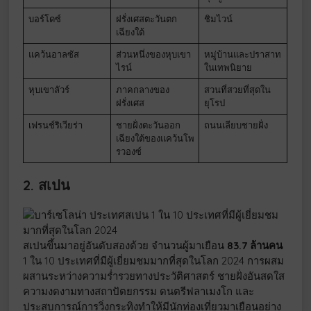
บอร์โดซ์
ฝรั่งเศสตะวันตก
ชิมไวน์
เฉียงใต้
แคว้นอาลซัส
ส่วนหนึ่งของหุบเขา
หมู่บ้านและปราสาท
ไรน์
ในเทพนิยาย
หุบเขาลัวร์
ภาคกลางของ
สวนที่สวยที่สุดใน
ฝรั่งเศส
ยุโรป
เฟรนช์ริเวียร่า
ชายฝั่งตะวันออก
ถนนเลียบชายฝั่ง
เฉียงใต้ของแคว้นโพ
รวองซ์
2. สเปน
สเปนขึ้นมาอยู่อันดับสองด้วย จำนวนผู้มาเยือน
83.7 ล้านคน
1 ใน 10 ประเทศที่มีผู้เยี่ยมชมมากที่สุดในโลก 2024 การผสม
ผสานระหว่างความร่ำรวยทางประวัติศาสตร์ ชายฝั่งอันสดใส
ความงดงามทางสถาปัตยกรรม ดนตรีฟลาเมงโก และ
ประสบการณ์การวิ่งกระทิงทำให้มีนักท่องเที่ยวมาเยือนอย่าง