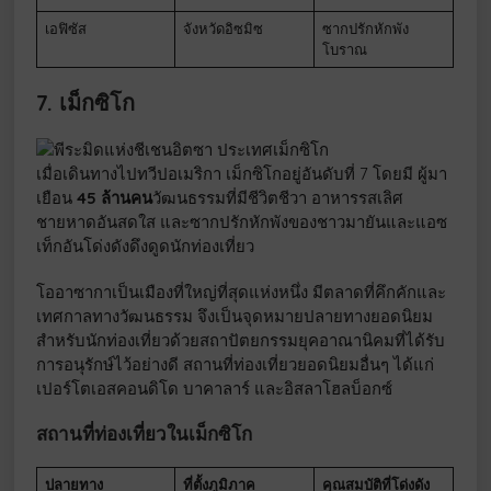
เอฟิซัส
จังหวัดอิซมิซ
ซากปรักหักพัง
โบราณ
7. เม็กซิโก
เมื่อเดินทางไปทวีปอเมริกา เม็กซิโกอยู่อันดับที่ 7 โดยมี ผู้มา
เยือน
45 ล้านคน
วัฒนธรรมที่มีชีวิตชีวา อาหารรสเลิศ
ชายหาดอันสดใส และซากปรักหักพังของชาวมายันและแอซ
เท็กอันโด่งดังดึงดูดนักท่องเที่ยว
โออาซากาเป็นเมืองที่ใหญ่ที่สุดแห่งหนึ่ง มีตลาดที่คึกคักและ
เทศกาลทางวัฒนธรรม จึงเป็นจุดหมายปลายทางยอดนิยม
สำหรับนักท่องเที่ยวด้วยสถาปัตยกรรมยุคอาณานิคมที่ได้รับ
การอนุรักษ์ไว้อย่างดี สถานที่ท่องเที่ยวยอดนิยมอื่นๆ ได้แก่
เปอร์โตเอสคอนดิโด บาคาลาร์ และอิสลาโฮลบ็อกซ์
สถานที่ท่องเที่ยวในเม็กซิโก
ปลายทาง
ที่ตั้งภูมิภาค
คุณสมบัติที่โด่งดัง