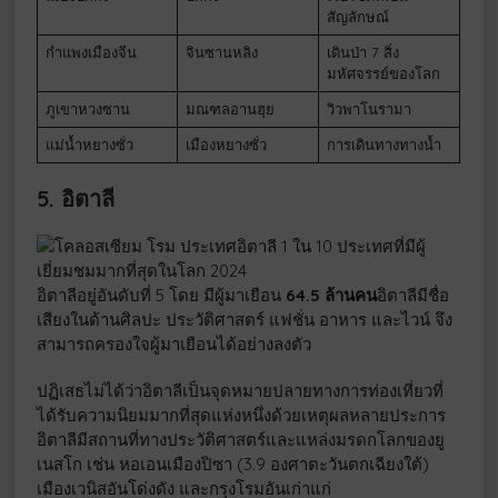
สัญลักษณ์
กำแพงเมืองจีน
จินซานหลิง
เดินป่า 7 สิ่ง
มหัศจรรย์ของโลก
ภูเขาหวงซาน
มณฑลอานฮุย
วิวพาโนรามา
แม่น้ำหยางซั่ว
เมืองหยางซั่ว
การเดินทางทางน้ำ
5. อิตาลี
อิตาลีอยู่อันดับที่ 5 โดย มีผู้มาเยือน
64.5 ล้านคน
อิตาลีมีชื่อ
เสียงในด้านศิลปะ ประวัติศาสตร์ แฟชั่น อาหาร และไวน์ จึง
สามารถครองใจผู้มาเยือนได้อย่างลงตัว
ปฏิเสธไม่ได้ว่าอิตาลีเป็นจุดหมายปลายทางการท่องเที่ยวที่
ได้รับความนิยมมากที่สุดแห่งหนึ่งด้วยเหตุผลหลายประการ
อิตาลีมีสถานที่ทางประวัติศาสตร์และแหล่งมรดกโลกของยู
เนสโก เช่น หอเอนเมืองปิซา (3.9 องศาตะวันตกเฉียงใต้)
เมืองเวนิสอันโด่งดัง และกรุงโรมอันเก่าแก่