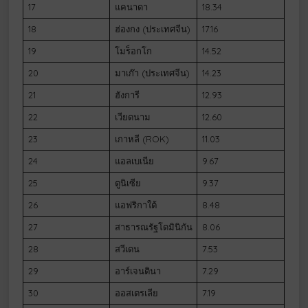
17
แคนาดา
18.34
18
ฮ่องกง (ประเทศจีน)
17.16
19
โมร็อกโก
14.52
20
มาเก๊า (ประเทศจีน)
14.23
21
ฮังการี
12.93
22
เวียดนาม
12.60
23
เกาหลี (ROK)
11.03
24
แอลเบเนีย
9.67
25
ตูนิเซีย
9.37
26
แอฟริกาใต้
8.48
27
สาธารณรัฐโดมินิกัน
8.06
28
สวีเดน
7.53
29
อาร์เจนตินา
7.29
30
ออสเตรเลีย
7.19