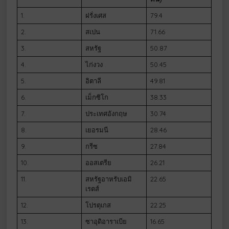
1.
ฝรั่งเศส
79.4
2.
สเปน
71.66
3.
สหรัฐ
50.87
4.
ไก่งวง
50.45
5.
อิตาลี
49.81
6.
เม็กซิโก
38.33
7.
ประเทศอังกฤษ
30.74
8.
เยอรมนี
28.46
9.
กรีซ
27.84
10.
ออสเตรีย
26.21
11.
สหรัฐอาหรับเอมิ
22.65
เรตส์
12.
โปรตุเกส
22.25
13.
ซาอุดิอาราเบีย
16.65