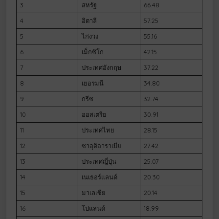
3
สหรัฐ
66.48
4
อิตาลี
57.25
5
ไก่งวง
55.16
6
เม็กซิโก
42.15
7
ประเทศอังกฤษ
37.22
8
เยอรมนี
34.80
9
กรีซ
32.74
10
ออสเตรีย
30.91
11
ประเทศไทย
28.15
12
ซาอุดิอาราเบีย
27.42
13
ประเทศญี่ปุ่น
25.07
14
เนเธอร์แลนด์
20.30
15
มาเลเซีย
20.14
16
โปแลนด์
18.99