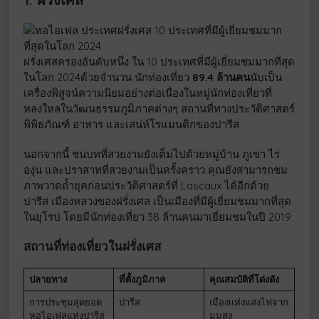
ฝรั่งเศสครองอันดับหนึ่ง ใน 10 ประเทศที่มีผู้เยี่ยมชมมากที่สุด
ในโลก 2024ด้วยจำนวน นักท่องเที่ยว
89.4 ล้านคน
นับเป็น
เครื่องพิสูจน์ความนิยมอย่างต่อเนื่องในหมู่นักท่องเที่ยวที่
หลงใหลในวัฒนธรรมภูมิภาคต่างๆ สถานที่ทางประวัติศาสตร์
พิพิธภัณฑ์ อาหาร และเสน่ห์โรแมนติกของปารีส
นอกจากนี้ ชนบทที่สวยงามยังเต็มไปด้วยหมู่บ้าน ภูเขา ไร่
องุ่น และปราสาทที่สวยงามเป็นครั้งคราว คุณยังสามารถชม
ภาพวาดถ้ำยุคก่อนประวัติศาสตร์ที่ Lascaux ได้อีกด้วย
ปารีส เมืองหลวงของฝรั่งเศส เป็นเมืองที่มีผู้เยี่ยมชมมากที่สุด
ในยุโรป โดยมีนักท่องเที่ยว 38 ล้านคนมาเยี่ยมชมในปี 2019
สถานที่ท่องเที่ยวในฝรั่งเศส
ปลายทาง
ที่ตั้งภูมิภาค
คุณสมบัติที่โด่งดัง
การประชุมสุดยอด
ปารีส
เมืองแห่งแสงไฟจาก
หอไอเฟลแห่งปารีส
มุมสูง