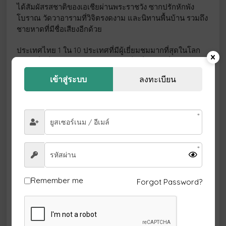
ได้สัมผัสรสชาติของเอเชียผ่านพระราชวัง ซากปรักหักพัง
โบราณ วัดวาอารามที่วิจิตรงดงาม และนิทานพื้นบ้าน รวมถึง
ชายหาดที่มีชื่อเสียงอีกด้วย
ประเทศไทย 1 ใน 10 ประเทศที่มีผู้เยี่ยมชมมากที่สุดในโลก
2024 ซึ่งเป็นประเทศในเอเชียใต้ยังเป็นที่รู้จักในชื่อ “ดินแดน
แห่งรอยยิ้ม” และมีทั้งความสะดวกสบายสมัยใหม่และการ
เข้าสู่ระบบ
ลงทะเบียน
ผจญภัยสุดมันส์
สถานที่ท่องเที่ยวในประเทศไทย
ปลายทาง
ที่ตั้งภูมิภาค
คุณสมบัติที่โด่งดัง
ตลาดน้ำกรุงเทพฯ
กรุงเทพฯ
ชีวิตประจำวันของ
คนท้องถิ่น
เกาะสมุย
อ่าวไทย
เกาะซาฟารี
Remember me
Forgot Password?
เกาะเต่า
อ่าวไทย (ฝั่งตะวัน
เกาะสำหรับดำน้ำ
ตก)
เชียงใหม่
เชียงใหม่
เดินป่าและปั่น
จักรยานบนเนินเขา