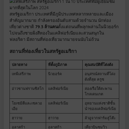
สหรัฐอเมริกา ประเทศที่มีภูมิประเทศหลากหลายและเมือง
สำคัญมากมาย กำลังครองอันดับสามด้วยจำนวน นักท่อง
เที่ยวต่างชาติ
79.3 ล้านคน
ตั้งแต่ถนนที่พลุกพล่านในนิวยอร์ก
ไปจนถึงชายฝั่งสีทองในแคลิฟอร์เนียและสวนสนุกใน
ฟลอริดา มีสถานที่ท่องเที่ยวมากมายจนนับไม่ถ้วน
สถานที่ท่องเที่ยวในสหรัฐอเมริกา
ปลายทาง
ที่ตั้งภูมิภาค
คุณสมบัติที่โด่งดัง
เทพีเสรีภาพ
นิวยอร์ค
อนุสรณ์สถานที่โด่ง
ดังที่สุด ครูซ
อ่าวซานฟรานซิสโก
แคลิฟอร์เนีย
ล่องเรือใต้สะพาน
โกลเดนเกต
โยเซมิตีและเซควอ
แคลิฟอร์เนีย
อุทยานแห่งชาติชั้น
เอีย
นำของแคลิฟอร์เนีย
ฮาวาย
ฮาวาย
ลัวอูจากฟาร์มสู่โต๊ะ
อลาสก้า
อลาสก้า
เที่ยวบินชมวิว