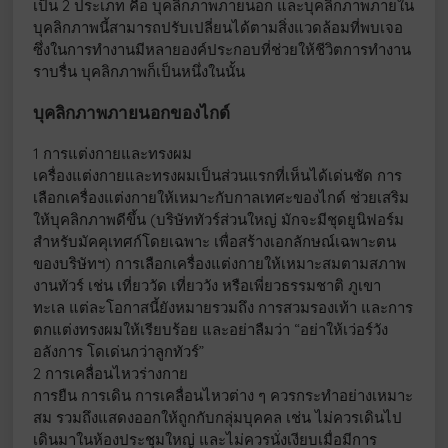
เป็น 2 ประเภท คือ บุคลิกภาพภายนอก และบุคลิกภาพภายใน
บุคลิกภาพนี้สามารถปรับเปลี่ยนได้ตามสิ่งแวดล้อมที่พบเจอ
ซึ่งในการทำงานมีหลายองค์ประกอบที่ช่วยให้ชีวิตการทำงาน
ราบรื่น บุคลิกภาพก็เป็นหนึ่งในนั้น
บุคลิกภาพภายนอกของไกด์
1 การแต่งกายและทรงผม
เครื่องแต่งกายและทรงผมเป็นส่วนแรกที่เห็นได้เด่นชัด การ
เลือกเครื่องแต่งกายให้เหมาะกับกาลเทศะของไกด์ ช่วยเสริม
ให้บุคลิกภาพดีขึ้น (บริษัททัวร์ส่วนใหญ่ มักจะมีชุดยูนิฟอร์ม
สำหรับมัคคุเทศก์โดยเฉพาะ เพื่อสร้างเอกลักษณ์เฉพาะตน
ของบริษัทฯ) การเลือกเครื่องแต่งกายให้เหมาะสมตามสภาพ
งานทัวร์ เช่น เที่ยววัด เที่ยววัง หรือเพี่ยวธรรมชาติ ภูเขา
ทะเล แต่ละโอกาสนี้ยังหมายรวมถึง การสวมรองเท้า และการ
ตกแต่งทรงผมให้เรียบร้อย และอย่าลืมว่า “อย่าให้เว่อร์วัง
อลังการ โดเด่นกว่าลูกทัวร์”
2 การเคลื่อนไหวร่างกาย
การยืน การเดิน การเคลื่อนไหวต่าง ๆ ควรกระทำอย่างเหมาะ
สม รวมถึงแสดงออกให้ถูกกับกลุ่มบุคคล เช่น ไม่ควรเดินไป
เดินมาในห้องประชุมใหญ่ และไม่ควรนั่งเงียบเมื่อมีการ