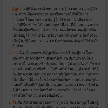
ผู้พูด
คือ ผู้ที่ต้องการถ่ายทอดความรู้ ความคิด ความรู้สึก
และความต้องการของตนเองรู้จักเลือกใช้วิธีในการ
ถ่ายทอดได้อย่างเหมาะสม รู้จักใช้ภาษา น้ําเสียง และ
อากัปกิริยาต่างๆ ได้กลมกลืนกับเนื้อหาที่นําเสนอ นอกจาก
นี้ยังต้องรู้จักวิเคราะห์ และสังเกตพฤติกรรมของผู้ฟังเพื่อ
เป็นข้อมูลในการเตรียมหรือปรับสารที่นําเสนอ อีกทั้งต้อง
เป็นผู้ใฝNรู้โดยการอ่าน การฟังเพื่อสะสมข้อมูลไว้ใช้ต่อไป
อีกด้วย
สาร
คือ เนื้อหาสาระที่ผู้พูดต้องการส่งไปยังผู้ฟัง เนื้อหา
ของสารที่ดีควรมีความยากง่ายเหมาะสมกับระดับผู้ฟัง
เพราะเนื้อหายาก หรือซับซ้อนเกินไปผู้ฟังอาจไม่เข้าใจ แต่
หากเนื้อหาพื้นๆ หรือซ้ําๆ กับที่เคยได้ยินมาแล้ว จะทําให้ผู้
ฟังเกิดความเบื่อหน่าย นอกจากนี้เนื้อหาที่จะนํามาพูดควร
เป็นเนื้อหาที่มีประโยชน์สอดคล้องกับความสนใจของผู้ฟัง
และเป็นเรื่องที่ตัวผู้พูดมีความถนัด และมีความรอบรู้อย่าง
ดี มีข้อมูลและข้อเท็จจริงที่สามารถนํามาอ้างอิง หรือมา
เสริมให้เกิดความน่าเชื่อถือยิ่งขึ้น
สื่อ
คือ สิ่งที่ช่วยถ่ายทอดความรู้ ความคิดของผู้พูดไปยังผู้
ฟัง เช่น น้ําเสียง สีหน้า กิริยา ท่าทาง แสงสว่าง รวมทั้งโสต