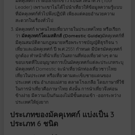
มัคคุเทศก์ เราต้องเรียกเขาว่าเป็นหัวหน้าทัวร์ (Tour
Leader) เพราะเขาไม่ได้ไปนำเที่ยวให้ข้อมูลความรู้แบบ
ที่มัคคุเทศก์ทั่วไปพึงปฏิบัติ เพียงแต่คอยอำนวยความ
สะดวกในเรื่องทั่วไป
มัคคุเทศก์ พาคนไทยเที่ยวภายในประเทศไทย หรือเรียก
ว่า
มัคคุเทศก์โ์ดเมสติกส์ (Domestic Guide)
มัคคุเทศก์ที่
มีคุณสมบัติตามกฎหมายหรือพระราชบัญญัติธุรกิจน า
เที่ยวและมัคคุเทศก์ ปี พ.ศ.2551 กำหนด มีบัตรมัคคุเทศก์
ถูกต้อง ทำหน้าที่นำเที่ยวในสถานที่ท่องเที่ยวต่างๆ ตาม
ขอบเขตที่ใบอนุญาตการเป็นมัคคุเทศก์แต่ละประเภทระบุ
มัคคุเทศก์ Domestic จะนำเที่ยวนักท่องเที่ยวชาวไทย
เที่ยวในประเทศ หรือเที่ยวตามตะเข็บชายแดนของ
ประเทศ เช่น อำเภอแม่สาย ตลาดโรงเกลือ โดยภาษาที่ใช้
ในการนำเที่ยวคือภาษาไทย ดังนั้น การนำเที่ยวจึงค่อน
ข้างง่าย มีความเป็นกันเองไม่มีขั้นตอนเข้า -ออกระหว่าง
ประเทศให้ยุ่งยาก
ประเภทของมัคคุเทศก์ แบ่งเป็น 3
ประเภท 6 ชนิด