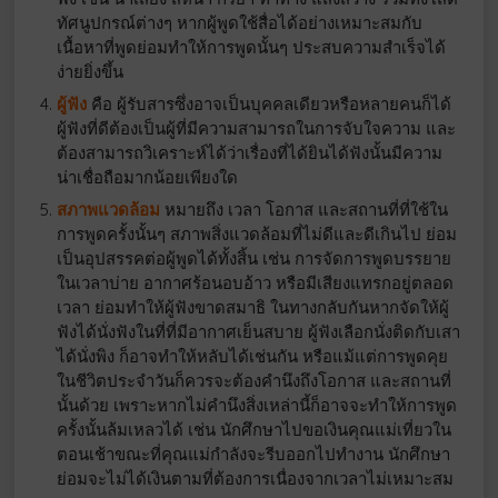
ทัศนูปกรณ์ต่างๆ หากผู้พูดใช้สื่อได้อย่างเหมาะสมกับ
เนื้อหาที่พูดย่อมทําให้การพูดนั้นๆ ประสบความสําเร็จได้
ง่ายยิ่งขึ้น
ผู้ฟัง
คือ ผู้รับสารซึ่งอาจเป็นบุคคลเดียวหรือหลายคนก็ได้
ผู้ฟังที่ดีต้องเป็นผู้ที่มีความสามารถในการจับใจความ และ
ต้องสามารถวิเคราะห์ได้ว่าเรื่องที่ได้ยินได้ฟังนั้นมีความ
น่าเชื่อถือมากน้อยเพียงใด
สภาพแวดล้อม
หมายถึง เวลา โอกาส และสถานที่ที่ใช้ใน
การพูดครั้งนั้นๆ สภาพสิ่งแวดล้อมที่ไม่ดีและดีเกินไป ย่อม
เป็นอุปสรรคต่อผู้พูดได้ทั้งสิ้น เช่น การจัดการพูดบรรยาย
ในเวลาบ่าย อากาศร้อนอบอ้าว หรือมีเสียงแทรกอยู่ตลอด
เวลา ย่อมทําให้ผู้ฟังขาดสมาธิ ในทางกลับกันหากจัดให้ผู้
ฟังได้นั่งฟังในที่ที่มีอากาศเย็นสบาย ผู้ฟังเลือกนั่งติดกับเสา
ได้นั่งพิง ก็อาจทําให้หลับได้เช่นกัน หรือแม้แต่การพูดคุย
ในชีวิตประจําวันก็ควรจะต้องคํานึงถึงโอกาส และสถานที่
นั้นด้วย เพราะหากไม่คํานึงสิ่งเหล่านี้ก็อาจจะทําให้การพูด
ครั้งนั้นล้มเหลวได้ เช่น นักศึกษาไปขอเงินคุณแม่เที่ยวใน
ตอนเช้าขณะที่คุณแม่กําลังจะรีบออกไปทํางาน นักศึกษา
ย่อมจะไม่ได้เงินตามที่ต้องการเนื่องจากเวลาไม่เหมาะสม