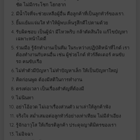
ชัด ไม่มีกระโชก โฮกฮาก
มีน้ำใจที่จะช่วยเหลือผู้อื่น คือลูกค้าที่เป็นลูกทัวร์ของเรา.
ยิ้มแย้มแจ่มใส ทำให้ผู้พบเห็นรูสึกดีไปตามด้วย
รับผิดชอบ เป็นผู้นำ มีไหวพริบ กล้าตัดสินใจ แก้ไขปํญหา
เฉพาะหน้าไดดี
ร่วมมือ รู้จักทำงานเป็นทีม ในระหว่างปฏิบัติหน้าที่ไกด์ เรา
ต้องทำงานกับคนอื่น เช่น ผู้ช่วยไกด์ ทัวร์ลีดเดอร์ คนขับ
รถ คนขับเรือ
ไม่ทำตัวมีปัญหา ไม่ทำปัญหาเล็ก ให้เป็นปัญหาใหญ่
คิดก่อนพูด ต้องมีสติในการทำงาน
ตรงต่อเวลา เป็นเรื่องสำคัญที่ต้องมี
ไม่นินทา
อย่าโอ้อวด ไม่เอาเรื่องส่วนตัว มาเล่าให้ลูกค้าฟัง
จริงใจ สม่ำเสมอต่อลูกทัวร์อย่างเท่าเทียม ไม่มีลำเอียง
รู้จักอาวุโส ให้เกียรติลูกค้า ประดุจญาติมิตรของเรา
ไม่อิจฉา