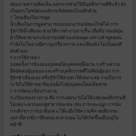
สอบถามความคิดเห็น นอกจากช่วยให้มีบุคลิกภาพที่ดีแล้ว ยัง
เป็นประโยชน์ต่อองค์กรบริษัทของไกดฺอีกด้วย
3 โทนเสียงในการพูด
น้ำเสียงในการพูดสามารถบ่งบอกอารมณ์ของไกด์ได้ การ
รู้จักใช้น้ำเสียงจะช่วยให้การทำงานราบรื่น เมื่อมีอารมณ์ขุ่น
มัวให้พยายามระงับอารมณ์ตัวเองก่อนพูด เพราะคำพูดตอน
กำลังโมโหอาจมีความเกรี้ยวกราด และเสียงดัง ไม่เป็นผลดี
ต่อตัวเอง
4 การใช้สายตา
บ่อยครั้งการจ้องมองบุคคลใดบุคคลหนึ่งนาน ๆ สร้างความ
อึดอัดต่อผู้ถูกมอง และสร้างบุคลิกภาพที่ไม่ดีต่อผู้มอง การ
รู้จักชำเลืองมอง หรือรู้จักใช้สายตาให้เหมาะสม รวมถึงการ
ระวังไม่ใช้สายตาจ้องเขม็งไปยังบุคคลโดยเด็ดขาด
5 การจัดระเบียบร่างกาย
ระเบียบของร่างกาย คือ การะมัดระวังไม่ให้แสดงพฤติกรรมที่
ไม่เหมาะควรออกสู่สาธารณะชน เช่น การแคะจมูก การนั่ง
กระดิกขา การเอามือเคาะโต๊ะเมื่อใช้ความคิด พฤติกรรม
เหล่านี้ควรมีการฝึกฝนและควบคุม ไม่ให้เกิดขึ้นเมื่ออยู่ใน
หน้าที่