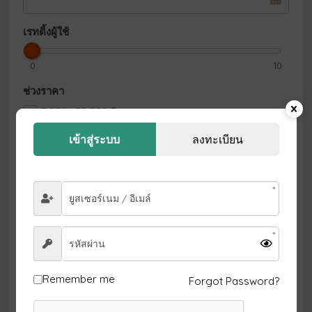
เรทติ้งผู้ใช้
0
10
ช่วงราคา
5,001 - 20,000
฿
20,001 - 35,000
฿
เข้าสู่ระบบ
ลงทะเบียน
35,001 - 50,000
฿
50,001 - 65,000
฿
65,001 - 80,000
฿
80,001
฿
+
ตัวกรองเพิ่มเติม
กรุ็ปส่วนตัว
กลุ่มเดินทางขนาดเล็ก
Remember me
Forgot Password?
จอยกรุ็ป
ซิตี้ทัวร์