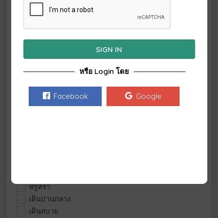
ทัวร์วันขึ้นปีใหม่(1มค.)
ทัวร์วันฉัตรมงคล(5 พค.)
ทัวร์วันปิยมหาราช(ตค)
ทัวร์วันพ่อ (5 ธ.ค.)
SIGN IN
ทัวร์วันมาฆบูชา(กพ.)
ทัวร์วันวิสาขบูชา(พค)
หรือ Login โดย
ทัวร์วันหยุดสงกรานต์(เม.ย.)
ทัวร์วันเข้าพรรษา(กค)
Facebook
Google
ทัวร์วันแม่แห่งชาติ (12 ส.ค.)
ทัวร์วันแรงงานแห่งชาติ(1พค)
บริการวีซ่า
ปกติ
ประหยัด
พรีเมี่ยม
วันรัฐธรรมนูญ (10 ธ.ค.)
หรูหรา
เดินปานกลาง
เดินสบาย