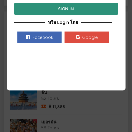
SIGN IN
จุดหมายปลายทางที่นิยม
หรือ Login โดย
อังกฤษ
Facebook
Google
10 Tours
฿
9,900
ออสเตรีย
44 Tours
฿
7,000
จีน
82 Tours
฿
11,888
เยอรมัน
58 Tours