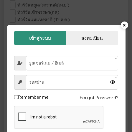
ทัวร์วันหยุดสงกรานต์(เม.ย.)
ทัวร์วันเข้าพรรษา(กค)
ทัวร์วันแม่แห่งชาติ (12 ส.ค.)
ทัวร์วันแรงงานแห่งชาติ(1พค)
บริการวีซ่า
เข้าสู่ระบบ
ลงทะเบียน
ปกติ
ประหยัด
พรีเมี่ยม
วันรัฐธรรมนูญ (10 ธ.ค.)
หรูหรา
เดินปานกลาง
เดินสบาย
เทศกาลวันหยุด
Remember me
Forgot Password?
แอดเวนเจอร์
โปรโมชั่น