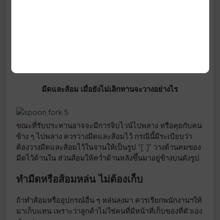
หลักในการถือส้อมคือต้องคว่ำด้านหลังขึ้นมาอยู่ข้างบน แต่
หากเป็นข้าวหรือจำพวกเมล็ดถั่วจะใช้ด้านหลังของส้อมตักขึ้น
มาไม่ได้ จึงให้หงายส้อมขึ้น จับด้ามเช่นเดียวกับขณะที่ถือ
ดินสอ ตักอาหารอย่าให้หล่นแล้วจึงใส่ปากทาน
มีดและส้อม เมื่อยังไม่เลิกทานจะวางอย่างไร
ขณะที่รับประทานอาจจะมีการจิบไวน์ไปพลาง หรือคุยกับคน
ข้าง ๆ ไปพลาง ควรวางมีดและส้อมไว้ กรณีนี้มีระเบียบว่า
ต้องวางมีดและส้อมไว้ในจานให้เป็นรูป “[ ]” วางด้านคมของ
มีดไว้ด้านใน ส่วนส้อมให้คว่ำด้านหลังขึ้นมาอยู่ข้างบนดังรูป
ทำมีดหรือส้อมหล่น ไม่ต้องเก็บ
ถ้าทำส้อมหรืออุปกรณ์อื่น ๆ หล่นลงมา ควรเรียกพนักงานฯให้
มาเก็บแทน เพราะว่าลูกค้าไม่ใช่คนที่มีหน้าที่เก็บของที่ตัวเอง