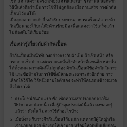
เช็ด แต่ ในความจริงก็เพียงแต่ใช้แตะเบา ๆ เท่านั้น นอกจาก
วิธีนี้แล้วถือว่าเป็นการใช้ที่ไม่ถูกต้อง เมื่อทานเสร็จ วางผ้ากัน
เปื้อนไว้บนโต๊ะ
เมื่อลุกออกจากเก้าอี้ หลังรับประทานอาหารเสร็จแล้ว วางผ้า
กันเปื้อนกองไว้บนโต๊ะด้านซ้ายมือ เพื่อแสดงว่าใช้เสร็จแล้ว
ไม่ต้องพับให้เรียบร้อย
เรื่องน่ารู้เกี่ยวกับผ้ากันเปื้อน
ผ้ากันเปื้อนมีหน้าที่บางอย่างตรงกับผ้าเย็น ผ้าเช็ดหน้า หรือ
กระดาษเช็ดปาก แต่เพราะฉะนั้นจึงทำหน้าที่แทนสิ่งเหล่านั้น
ได้ทั้งหมด ความคิดนี้ไม่ถูกต้อง ผ้ากันเปื้อนมีข้อจำกัดในการ
ใช้ และข้อห้ามในการใช้ซึ่งมีลักษณะเฉพาะตัวอีกด้วย การ
เลือกใช้วิธีใด วิธีหนึ่งตามใจตัวเอง จะทำให้คนรอบข้างขมวด
คิ้วใส่เราได้
ประโยชน์อันดับแรก คือ เช็ดความสกปรกออกจากริม
ฝีปาก และปลายนิ้ว เมื่อรู้ถึงจุดประสงค์นี้แล้ว คงพอจะรู้
แล้วว่า ดังนั้น ไม่ควรใช้ทำอะไรบ้าง
เมื่อนั่งลง รีบวางผ้ากันเปื้อนไว้บนตัก แต่หากมีผู้ใหญ่หรือ
เจ้านายอยู่ด้วย ต้องรอให้เจ้านาย หรือผู้ใหญ่หยิบเสียก่อน