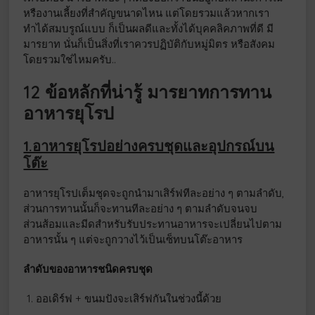
หรืองานเลี้ยงที่สำคัญขนาดไหน แต่โดยรวมแล้วหากเรา
ทำได้สมบรูณ์แบบ ก็เป็นผลดีและทั้งได้บุคคลิคภาพที่ดี มี
มารยาท นั่นก็เป็นสิ่งที่เราควรปฏิบัติกับหมู่มิตร หรือสังคม
โดยรวมใช่ไหมครับ..
12 ข้อหลักที่น่ารู้ มารยาทการทาน
อาหารยุโรป
1.อาหารยุโรปอย่างครบชุดและอุปกรณ์บน
โต๊ะ
อาหารยุโรปเต็มชุดจะถูกนำมาเสิร์ฟทีละอย่าง ๆ ตามลำดับ,
ส่วนการทานนั้นก็จะทานทีละอย่าง ๆ ตามลำดับจนจบ
ส่วนส้อมและมีดสำหรับรับประทานอาหารจะเปลี่ยนไปตาม
อาหารนั้น ๆ แต่จะถูกวางไว้เป็นเซ็ทบนโต๊ะอาหาร
ลำดับของอาหารชนิดครบชุด
ออเดิร์ฟ + ขนมปังจะเสิร์ฟกันในช่วงนี้ด้วย