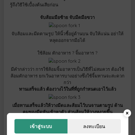
รู้ถึงวิธีใช้เบื้องต้นเสียก่อน
จับส้อมมือซ้าย จับมีดมือขวา
จับส้อมและมีดตามรูป ให้นิ้วชี้อยู่ด้านบน จับให้แน่น อย่าให้
หลุดออกจากมือได้
ใช้ส้อม ตักอาหาร ? จิ้มอาหาร ?
มีคำกล่าวว่า การใช้ส้อมจิ้มอาหารเป็นวิธีที่ไม่สมควร ต้องใช้
ส้อมตักอาหาร ยกเว้นอาหารบางอย่างซึ่งใช้จิ้มทานจะสะดวก
กว่า
ทานเสร็จแล้ว ต้องวางไว้ในที่ที่ถูกกำหนดเอาไว้แล้ว
เมื่อทานเสร็จแล้วให้วางมีดและส้อมไว้บนจานตามรูป ด้าน
คมของมีดหันเข้าหาตัว ส่วนส้อมให้วางหงายขึ้น
มีดและส้อม ใช้จากด้านนอกเข้ามาตาม
เข้าสู่ระบบ
ลงทะเบียน
ลำดับ