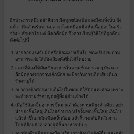
อีกประการหนึ่ง อย่าลืมว่า มีดทุกชนิดเป็นของมีคมทั้งนั้น ถึง
แม้ว่า มีดสำหรับทานปลาจะไม่เหมือนมีดหั่นเนื้อปลาในครัว
จริง ๆ สักเท่าไร แต่ มีดก็คือมีด จึงควรเรียนรู้วิธีใช้ที่ถูกต้อง
ดังต่อไปนี้
หากออกแรงจับมีดหรือส้อมมากเกินไป ขณะรับประทาน
อาหารจะก่อให้เกิดเสียงดังขึ้นได้โดยง่าย
เวลาที่ต้องใช้มีดเขี่ยอาหารในจานเข้ามารวม ๆ กัน ควร
ถือมีดห่างจากจานเล็กน้อย จะป้องกันการเกิดเสียงที่น่า
รำคาญได้
อย่ากางข้อศอกมากเกินไปในขณะที่ใช้มีดและส้อม เพราะ
จะทำความรำคาญต่อผู้ที่อยู่ด้านข้างได้
เมื่อใช้ส้อมจิ้มอาหารขึ้นมาแล้วต้องทานเพียงคำเดียว อย่า
นำของชิ้นใหญ่เกินไปเข้าปาก หรือจิ้มของชิ้นใหญ่เกินไป
แล้วนำขึ้นมากัดเพียงเล็กน้อย แล้วก็วางกลับคืนในจาน
โดยที่ส้อมยังคงคาอยู่ที่ชิ้นอาหารนั้น ๆ
อย่าหันด้านมีคมของมีด หรือแกว่งส้อมไปยังผู้อื่น และอย่า