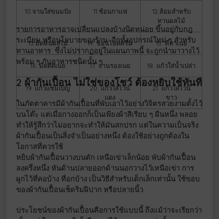
10.จานใส่ขนมปัง
11.ช้อนกาแฟ
12.ส้อมสำหรับ
ทานผลไม้
รายการอาหารอาจเปลี่ยนแปลงบ้างนิดหน่อย ขึ้นอยู่กับกฎ
ระเบียบ หรือนโยบายของร้าน อีกทั้งอุปกรณ์ใหม่ ๆ สำหรับ
13.มีดหั่นผลไม้
14. ช้อนไอศครีม
15. ที่ทาเนย
ทานอาหาร ซึ่งไม่ปรากฏอยู่ในแผนภาพนี้ จะถูกนำมาวางไว้
พร้อม ๆ กับอาหารชนิดนั้น ๆ
16. มีดตัดเนย
17. จานรองเนย
18. แก้วใส่น้ำเปล่า
2 ผ้ากันเปื้อน ไม่ใช่ของโชว์ ต้องหยิบใช้ทันที
19. แก้วแชมเปญ
20. แก้วใส่ไวน์
21. แก้วใส่ไวน์
แดง
ขาว
ในภัตตาคารมีผ้ากันเปื้อนที่พับเอาไว้อย่างวิจิตรสวยงามตั้งไว้
บนโต๊ะ แต่เมื่อกางออกก็เป็นเพียงผ้าสีเรียบ ๆ ผืนหนึ่ง พลอย
ทำให้รู้สึกว่าไม่อยากจะทำให้มันสกปรก แต่ในความเป็นจริง
ผ้ากันเปื้อนเป็นสิ่งจำเป็นอย่างหนึ่ง ต้องใช้อย่างถูกต้องใน
โอกาสที่ควรใช้
หยิบผ้ากันเปื้อนวางบนตัก เหนือเข่าเล็กน้อย พับผ้ากันเปื้อน
ลงครึ่งหนึ่ง หันด้านปลายออกด้านนอกวางไว้เหนือเข่า การ
ผูกไว้ที่คอบ้าง ที่อกบ้าง เป็นวิธีสำหรับเด็กเล็กเท่านั้น ใช้ขอบ
ของผ้ากันเปื้อนเช็ดริมฝีปาก หรือปลายนิ้ว
ประโยชน์ของผ้ากันเปื้อนคือการใช้แบบนี้ ถึงแม้ว่าจะเรียกว่า