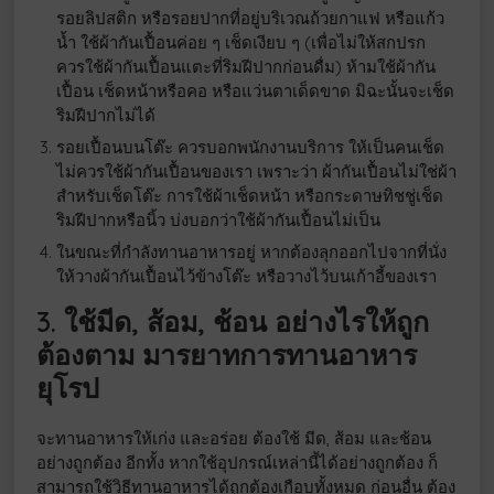
รอยลิปสติก หรือรอยปากที่อยู่บริเวณถ้วยกาแฟ หรือแก้ว
น้ำ ใช้ผ้ากันเปื้อนค่อย ๆ เช็ดเงียบ ๆ (เพื่อไม่ให้สกปรก
ควรใช้ผ้ากันเปื้อนแตะที่ริมฝีปากก่อนดื่ม) ห้ามใช้ผ้ากัน
เปื้อน เช็ดหน้าหรือคอ หรือแว่นตาเด็ดขาด มิฉะนั้นจะเช็ด
ริมฝีปากไม่ได้
รอยเปื้อนบนโต๊ะ ควรบอกพนักงานบริการ ให้เป็นคนเช็ด
ไม่ควรใช้ผ้ากันเปื้อนของเรา เพราะว่า ผ้ากันเปื้อนไม่ใช่ผ้า
สำหรับเช็ดโต๊ะ การใช้ผ้าเช็ดหน้า หรือกระดาษทิชชู่เช็ด
ริมฝีปากหรือนิ้ว บ่งบอกว่าใช้ผ้ากันเปื้อนไม่เป็น
ในขณะที่กำลังทานอาหารอยู่ หากต้องลุกออกไปจากที่นั่ง
ให้วางผ้ากันเปื้อนไว้ข้างโต๊ะ หรือวางไว้บนเก้าอี้ของเรา
3. ใช้มีด, ส้อม, ช้อน อย่างไรให้ถูก
ต้องตาม มารยาทการทานอาหาร
ยุโรป
จะทานอาหารให้เก่ง และอร่อย ต้องใช้ มีด, ส้อม และช้อน
อย่างถูกต้อง อีกทั้ง หากใช้อุปกรณ์เหล่านี้ได้อย่างถูกต้อง ก็
สามารถใช้วิธีทานอาหารได้ถูกต้องเกือบทั้งหมด ก่อนอื่น ต้อง