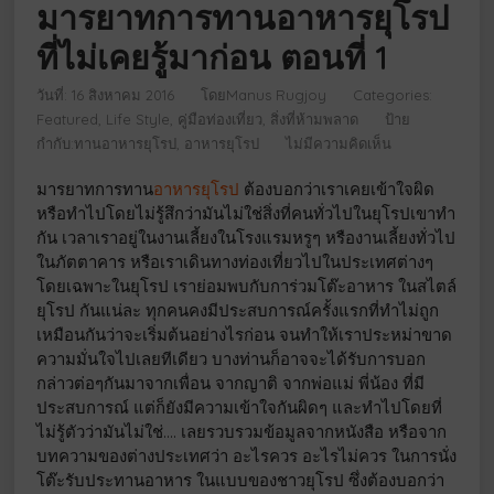
มารยาทการทานอาหารยุโรป
ที่ไม่เคยรู้มาก่อน ตอนที่ 1
วันที่: 16 สิงหาคม 2016
โดย
Manus Rugjoy
Categories:
Featured
Life Style
คู่มือท่องเที่ยว
สิ่งที่ห้ามพลาด
ป้าย
กำกับ:
ทานอาหารยุโรป
,
อาหารยุโรป
ไม่มีความคิดเห็น
มารยาทการทาน
อาหารยุโรป
ต้องบอกว่าเราเคยเข้าใจผิด
หรือทำไปโดยไม่รู้สึกว่ามันไม่ใช่สิ่งที่คนทั่วไปในยุโรปเขาทำ
กัน เวลาเราอยู่ในงานเลี้ยงในโรงแรมหรูๆ หรืองานเลี้ยงทั่วไป
ในภัตตาคาร หรือเราเดินทางท่องเที่ยวไปในประเทศต่างๆ
โดยเฉพาะในยุโรป เราย่อมพบกับการ่วมโต๊ะอาหาร ในสไตล์
ยุโรป กันแน่ละ ทุกคนคงมีประสบการณ์ครั้งแรกที่ทำไม่ถูก
เหมือนกันว่าจะเริ่มต้นอย่างไรก่อน จนทำให้เราประหม่าขาด
ความมั่นใจไปเลยทีเดียว บางท่านก็อาจจะได้รับการบอก
กล่าวต่อๆกันมาจากเพื่อน จากญาติ จากพ่อแม่ พี่น้อง ที่มี
ประสบการณ์ แต่ก็ยังมีความเข้าใจกันผิดๆ และทำไปโดยที่
ไม่รู้ตัวว่ามันไม่ใช่…. เลยรวบรวมข้อมูลจากหนังสือ หรือจาก
บทความของต่างประเทศว่า อะไรควร อะไรไม่ควร ในการนั่ง
โต๊ะรับประทานอาหาร ในแบบของชาวยุโรป ซึ่งต้องบอกว่า