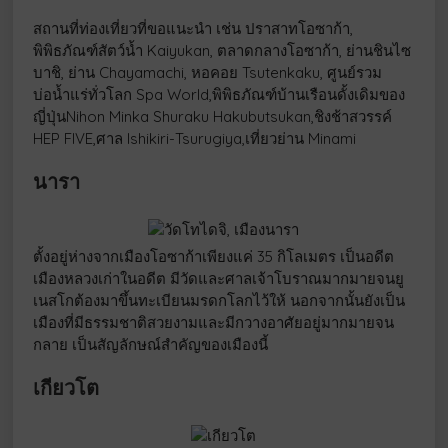
สถานที่ท่องเที่ยวที่ขอแนะนำ เช่น ปราสาทโอซาก้า,
พิพิธภัณฑ์สัตว์น้ำ Kaiyukan, ตลาดกลางโอซาก้า, ย่านชินไซ
บาชิ, ย่าน Chayamachi, หอคอย Tsutenkaku, ศูนย์รวม
บ่อน้ำแร่ทั่วโลก Spa World,พิพิธภัณฑ์บ้านเรือนดั้งเดิมของ
ญี่ปุ่นNihon Minka Shuraku Hakubutsukan,ชิงช้าสวรรค์
HEP FIVE,ศาล Ishikiri-Tsurugiya,เที่ยวย่าน Minami
นารา
ตั้งอยู่ห่างจากเมืองโอซาก้าเพียงแค่ 35 กิโลเมตร เป็นอดีต
เมืองหลวงเก่าในอดีต มีวัดและศาลเจ้าโบราณมากมายจนยู
เนสโกต้องมาขึ้นทะเบียนมรดกโลกไว้ให้ นอกจากนั้นยังเป็น
เมืองที่มีธรรมชาติสวยงามและมีกวางอาศัยอยู่มากมายจน
กลาย เป็นสัญลักษณ์สำคัญของเมืองนี้
เกียวโต