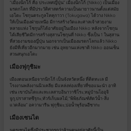
“เมืองนิกโก้ คือ ประเทศญี่ปุ่น” เมืองนิกโก้ (Nikko) เป็นเมือง
มรดกโลก ที่มีประวัติศาสตร์ความเป็นมายาวนานตั้งแต่สมัย
เอโดะ โชกุนตระกูลโทคุกาวา (Tokugawa) ได้วาง Nikko
ให้เป็นเมืองฝ่ายเหนือ มีการสร้างวัดและศาลเจ้าสวยงาม
หลายแห่ง โชกุนก็ได้อาศัยอยู่ในเมือง Nikko หลังจากโชกุน
ได้เสียชีวิตมีการสร้างสุสานโชกุนที่ Nikko ซึ่งเป็น 1 ในสุสาน
ที่สวยงามของญี่ปุ่น นอกจากเป็นเมืองมรดกโลกแล้ว Nikko
ยังมีที่เที่ยวอีกมากมาย เช่น อุทยานแห่งชาติ Nikko ออนเซ็น
สวนสนุกเอโดะ
เมืองฟุกุชิมะ
เมืองตอนเหนือจากนิกโก้ เป็นจังหวัดหนึ่ง ที่ติดทะเล มี
โรงงานพลังงานนิวเคลีย มีแหล่งท่องเที่ยวที่ขอแนะนำ อาทิ
เช่น เขาบันไดและทะเลสาบอินาวาชิโระ,หมู่บ้านโออุจิ
จูกุ,ปราสาทซึรุกะ,ทัวร์เก็บผลไม้,“พิพิธภัณฑ์สัตว์น้ำ-สิ่ง
แวดล้อม” อความารีน ฟุกุชิมะ,บ่อน้ำพุร้อนอีซากะ
เมืองเซนได
นครเซนไดซึ่งมีประชากรกว่าล้านคนอยู่อาศัยนี้เป็น