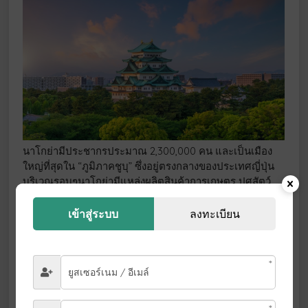
นาโกย่ามีประชากรประมาณ 2,300,000 คน และเป็นเมือง
ใหญ่ที่สุดใน “ภูมิภาคชูบุ” ซึ่งอยู่ตรงกลางของประเทศญี่ปุ่น
บริเวณรอบๆนาโกย่ามีแหล่งผลิตสินค้าการเกษตร ปศุสัตว์
และประมงที่มีชื่อเสียงของญี่ปุ่น อีกทั้งยังเป็นเมือง
อุตสาหกรรม โดยมีฐานการผลิตรถยนต์, ยานอวกาศ,
เข้าสู่ระบบ
ลงทะเบียน
เครื่องจักร, เซรามิก ฯลฯ นอกจากนี้ยังมีแหล่งท่องเที่ยวที่มี
เสน่ห์ดึงดูดใจให้ท่านมาเที่ยวชมได้ อย่างเต็มอิ่ม เช่น การ
เที่ยวชมประวัติศาสตร์ (สถานที่ทางประวัติศาสตร์ที่เกี่ยวข้อง
กับโอดะ โนบุนางะ, โทโยโตมิ ฮิเดะโยชิ, โทกุงาวะ อิเอะยา
สุ), การท่องเที่ยวเชิงอุตสาหกรรม (วัฒนธรรม “การผลิต
สินค้า”) และยังเพลิดเพลินกับการท่องเที่ยวในเมือง เช่น การ