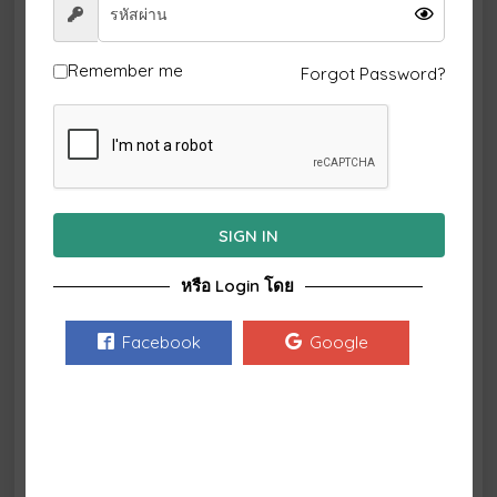
ช้อปปิ้งและลิ้มรส “อาหารนาโกย่า” ยอดนิยม เช่น เทบะซากิ
(ปีกไก่ทอด), มิโซะคัตสึ (หมูทอดซอสมิโซะ), ฮิตสึมะบุชิ
(ข้าวหน้าปลาไหล) ฯลฯ
Remember me
Forgot Password?
ภูเขาไฟฟูจิ
SIGN IN
หรือ Login โดย
Facebook
Google
ภูเขาไฟฟูจิ (Mt.Fuji) ได้รับการลงทะเบียนเป็นมรดกโลก เป็น
สัญญลักษณ์ตัวแทนของญี่ปุ่นก็ว่าได้ เป็นธรรมชาติที่มีความ
ยิ่งใหญ่สามารถมองเห็นได้กว้างไกลมหาศาล มีสีสันอัน
สวยงามตามฤดูกาล 4 ฤดูกาล สร้างความประทับใจให้นักท่อง