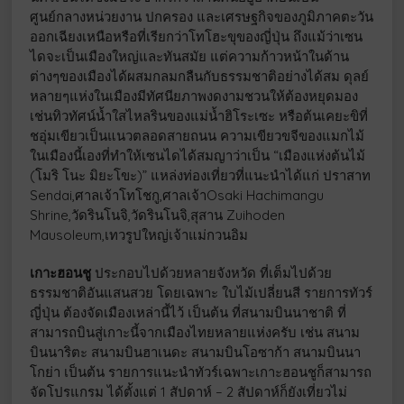
ศูนย์กลางหน่วยงาน ปกครอง และเศรษฐกิจของภูมิภาคตะวัน
ออกเฉียงเหนือหรือที่เรียกว่าโทโฮะขุของญี่ปุ่น ถึงแม้ว่าเซน
ไดจะเป็นเมืองใหญ่และทันสมัย แต่ความก้าวหน้าในด้าน
ต่างๆของเมืองได้ผสมกลมกลืนกับธรรมชาติอย่างได้สม ดุลย์
หลายๆแห่งในเมืองมีทัศนียภาพงดงามชวนให้ต้องหยุดมอง
เช่นทิวทัศน์น้ำใสไหลรินของแม่น้ำฮิโระเซะ หรือต้นเคยะขิที่
ชอุ่มเขียวเป็นแนวตลอดสายถนน ความเขียวขจีของแมกไม้
ในเมืองนี้เองที่ทำให้เซนไดได้สมญาว่าเป็น “เมืองแห่งต้นไม้
(โมริ โนะ มิยะโขะ)” แหล่งท่องเที่ยวที่แนะนำได้แก่ ปราสาท
Sendai,ศาลเจ้าโทโชกู,ศาลเจ้าOsaki Hachimangu
Shrine,วัดรินโนจิ,วัดรินโนจิ,สุสาน Zuihoden
Mausoleum,เทวรูปใหญ่เจ้าแม่กวนอิม
เกาะฮอนชู
ประกอบไปด้วยหลายจังหวัด ที่เต็มไปด้วย
ธรรมชาติอันแสนสวย โดยเฉพาะ ใบไม้เปลี่ยนสี รายการทัวร์
ญี่ปุ่น ต้องจัดเมืองเหล่านี้ไว้ เป็นต้น ที่สนามบินนาชาติ ที่
สามารถบินสู่เกาะนี้จากเมืองไทยหลายแห่งครับ เช่น สนาม
บินนาริตะ สนามบินฮาเนดะ สนามบินโอซาก้า สนามบินนา
โกย่า เป็นต้น รายการแนะนำทัวร์เฉพาะเกาะฮอนชูก็สามารถ
จัดโปรแกรม ได้ตั้งแต่ 1 สัปดาห์ – 2 สัปดาห์ก็ยังเที่ยวไม่