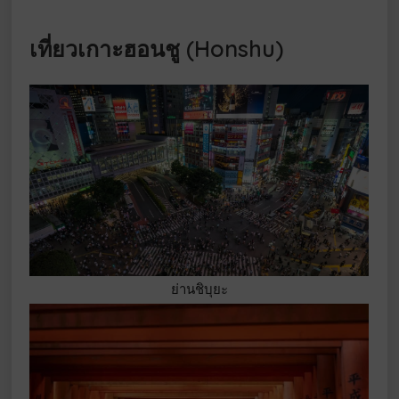
เที่ยวเกาะฮอนชู (Honshu)
ย่านชิบุยะ