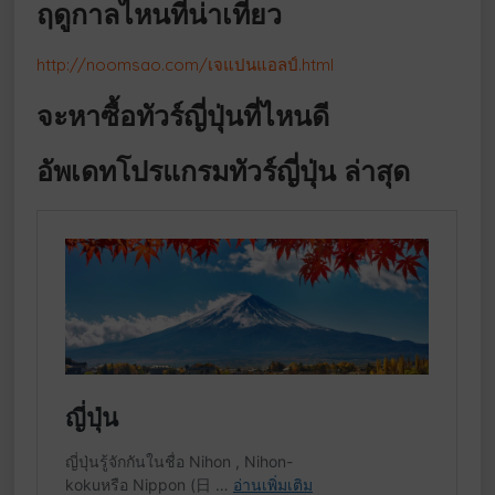
ฤดูกาลไหนที่น่าเที่ยว
http://noomsao.com/เจแปนแอลป์.html
จะหาซื้อทัวร์ญี่ปุ่นที่ไหนดี
อัพเดทโปรแกรมทัวร์ญี่ปุ่น ล่าสุด