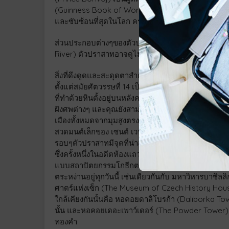
(Guinness Book of World Records) ได้บันทึกไว้ว่า
และซับซ้อนที่สุดในโลก ครอบคลุมพื้นที่ถึง 70,000 ตารา
ส่วนประกอบต่างๆของตัวปราสาททั้งหมดตั้งอยู่บนยอด
River) ตัวปราสาทอาจดูไม่เหมือนปราสาทแบบดั้งเดิ
สิ่งที่ดึงดูดและสะดุดตาสำคัญๆ ต่อนักท่องเที่ยวคือมห
ตั้งแต่สมัยศัตวรรษที่ 14 เป็นการสร้างแบบสถาปัตยก
ที่ทำด้วยหินตั้งอยู่บนหลังคาและปากท่อรางน้ำฝน ส
ฝังศพต่างๆ และคุณยังสามารถปีนไต่ขึ้นไปบนยอดสุด
เมืองทั้งหมดจากมุมสูงตรงนั้น นอกจากนั้นมหาวิหารแห่งนี
สวดมนต์เล็กของ เซนต์ เวนเซสลาส คือกำแพงฝาผนังที
รอบๆตัวปราสาทมีจุดที่น่าสนใจอยู่หลายแห่งอย่างเช่นถ
ซึ่งครั้งหนึ่งในอดีตห้องแถวเหล่านี้เคยใช้เป็นบ้านพ
แบบสถาปัตยกรรมโกธีกตอนปลาย หรือเรียกอีกอย่างว่าสถ
ตระหง่านอยู่ทุกวันนี้ เช่นเดียวกันกับ มหาวิหารบาซิ
ศาตร์แห่งเซ็ก (The Museum of Czech History House
ใกล้เคียงกันนั้นคือ หอคอยดาลิโบรก้า (Daliborka Towe
นั้น และหอคอยเดอะเพาว์เดอร์ (The Powder Tower) ไ
ทองคำ