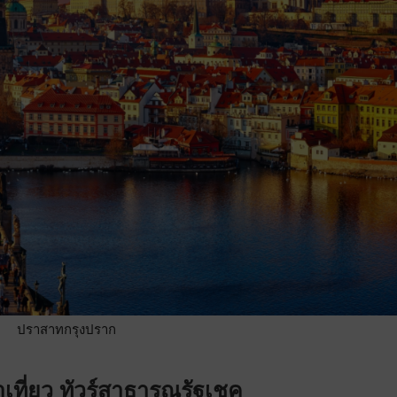
ปราสาทกรุงปราก
่าเที่ยว ทัวร์สาธารณรัฐเชค