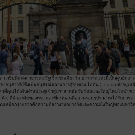
ธานาธิบดีแห่งสาธารณะรัฐเช็กเช่นเดียวกัน ปราสาทแห่งนี้เป็นศูนย์กลาง
นุสาวรีย์ซึ่งเป็นอนุสรณ์สถานการสู้รบของ ไททัน (Titans) ตั้งอยู่เหน
เวลาที่คุณได้เดินผ่านประตูเข้าสู่ปราสาทอันซับซ้อนและใหญ่โตมโหฬารแห่
ำนัก, ที่พักอาศัยของพระ และที่แน่นอนคือสวนรอบๆปราสาทได้รับการต
นเหนือกรุงปรากคือความที่สง่างามอย่างยิ่งและความยิ่งใหญ่ของมหาวิ