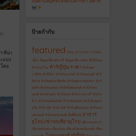
บนคาบสมุทรแห่งทะเลการ์ดา อิตาลี
ป้ายกำกับ
รุง
featured
italy
sirmione
การท่อง
 ที่น่า
ละแบ่ง
เที่ยว
ข้อมูลเที่ยวฮังการี
ข้อมูลเที่ยวเชคฯ
ซีร์มิโอเน่
ป โดย
ทัวร์ญี่ปุ่น ราคา
ทัวร์กรุงโรม
ทัวร์นคร
วาติกัน
ทัวร์ปิซ่า
ทัวร์ฟลอเรนซ์
ทัวร์มงเทรอส์
ทัวร์
มิลาน
ทัวร์ยอดเขาทิตลิต
ทัวร์ยอดเขายุงเฟรา
ทัวร์
ยอร์ค
ทัวร์ลอนดอน
ทัวร์สก็อตแลนด์
ทัวร์สโตน
เฮนจ์
ทัวร์ส่วนตัว
ทัวร์อังกษ
ทัวร์เกาะคาปรี
ทัวร์เจ
นีวา
ทัวร์เซนต์มอริสต์
ทัวร์เซอร์แมต
ทัวร์เมืองลูเซ
อร์น
ทัวร์เวนิส
ทัวร์เวลส์
ทัวร์เอดินเบอระ
ทัวร์แมน
อาหาร
เชสเตอร์
สวิตเซอร์แลนด์
สิ่งที่ต้องรู้
ยุโรป
เช่ารถเที่ยวยุโรป
เที่ยวกรุงปราก
เที่ยวจอร์แดน
เที่ยวน่าน
เที่ยวสวิตเซอร์แลนด์
เที่ยว
โปรแกรมทัวร์ญี่ปุ่น