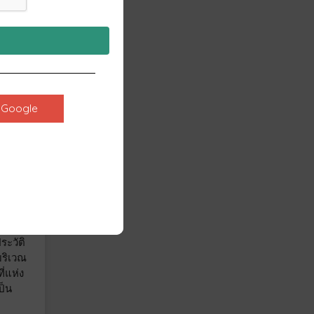
ี่ใหญ่
va
ร้างมา
Google
ากมาย
านที่
องตัว
องห้อง
งราย
หลมสูง
ั้ง
ระวัติ
บริเวณ
ี่แห่ง
ป็น