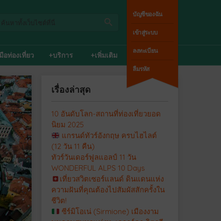
บัญชีของฉัน
เข้าสู่ระบบ
ลงทะเบียน
่มือท่องเที่ยว
+บริการ
+เพิ่มเติม
ลืมรหัส
เรื่องล่าสุด
10 อันดับโลก-สถานที่ท่องเที่ยวยอด
นิยม 2025
แกรนด์ทัวร์อังกฤษ ครบไฮไลต์
(12 วัน 11 คืน)
ทัวร์วันเดอร์ฟูลแอลป์ 11 วัน
WONDERFUL ALPS 10 Days
เที่ยวสวิตเซอร์แลนด์ ดินแดนแห่ง
ความฝันที่คุณต้องไปสัมผัสสักครั้งใน
ชีวิต!
ซีร์มิโอเน่ (Sirmione) เมืองงาม