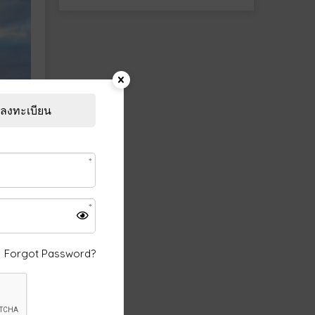
ลงทะเบียน
Forgot Password?
มณีที่
ริโวค
ส์