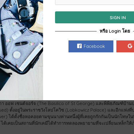
 เป็นปราสาทที่มีการเชื่อมโยงกันระหว่างส่วนประกอบต่างๆของปราสาทท
งเมตร (437.5 ไร่) และยังคงใช้งานอยู่ในปัจจุบันนี้
SIGN IN
เนินเขาและลดหลั่นลงมาจนถึงชายฝั่งด้านซ้ายของแม่น้ำวัลตารา (Vlta
หรือ Login โดย
มเป็นเพราะจากกรสร้างที่ได้กระจายออกไปตามแนวราบมากกว่าแนวตั้ง
าวิหารเซนต์วิตัส แคทเทอร์ดรอล (St Vitus cathedral) มหาวิหารหลังนี้ส
Facebook
รรมโกธีก (Gothic) ที่ได้ตกแต่งประดับประดาไปด้วยหัวสัตว์ประหลาดม
่วนภายในของมหาวิหารนักท่องเที่ยวจะได้พบกับความงามอันประณีตของสถ
ของหอระฆังได้ ซึ่งเป็นจุดที่สูงสุดของปราสาทและสามารถชมความงามข
้ยังมีห้องสำหรับสวดมนต์เล็กที่อยู่ด้านข้างรอบๆ และสิ่งหนึ่งที่น่าทึ่งข
่ประดับได้ด้วยพลอยและหินที่มีสีสันสดใสระรานตา
นนโกลเด้น เลน (Golden Lane) ซึ่งเป็นห้องแถวร้านค้าเล็กๆตั้งอยู่เรีย
ักของทหารยามเฝ้าพระราชวัง พระราชวังเก่ามีการสร้างหลังคาที่มีรูปทรงแ
าปัตยกรรมโกธีกวิจิตร (late Gothic) ซึ่งเป็นส่วนหนึ่งของปราสาทที่ต
ลลิกา ออฟ เซนต์จอร์จ (The Basilica of St George) และพิพิธภัณฑ์บ้านป
d) ตั้งอยู่ในพระราชวังโลปโควิซ (Lobkowicz Palace) และอีกแห่งที่
r) ได้ตั้งชื่อหอคอยตามขุนนางท่านหนึ่งผู้ที่เคยถูกกักกันเป็นนักโทษในท
ด้เคยเป็นสถานที่นักเคมีได้ทำการทดลองพยายามที่จะเปลี่ยนเหล็กให้เ