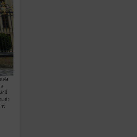
แห่ง
ือ
งนี้
กแต่ง
หาร