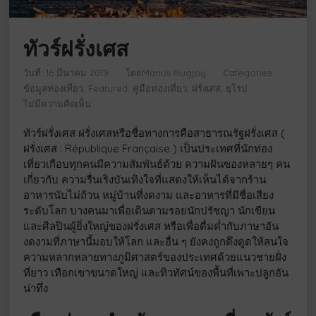
ทัวร์ฝรั่งเศส
วันที่: 16 มีนาคม 2019
โดย
Manus Rugjoy
Categories:
ข้อมูลท่องเที่ยว
Featured
คู่มือท่องเที่ยว
ฝรั่งเศส
ยุโรป
ไม่มีความคิดเห็น
ทัวร์ฝรั่งเศส ฝรั่งเศสหรือชื่อทางการคือสาธารณรัฐฝรั่งเศส (
ฝรั่งเศส : République Française ) เป็นประเทศที่นักท่อง
เที่ยวเกือบทุกคนมีความสัมพันธ์ด้วย ความฝันของหลายๆ คน
เกี่ยวกับ ความรื่นเริงบันเทิงใจที่แสดงให้เห็นได้จากร้าน
อาหารนับไม่ถ้วน หมู่บ้านที่งดงาม และอาหารที่มีชื่อเสียง
ระดับโลก บางคนมาเพื่อเดินตามรอยนักปรัชญา นักเขียน
และศิลปินผู้ยิ่งใหญ่ของฝรั่งเศส หรือเพื่อดื่มด่ำกับภาษาอัน
งดงามที่ภาษานี้มอบให้โลก และอื่น ๆ ยังคงถูกดึงดูดให้สนใจ
ความหลากหลายทางภูมิศาสตร์ของประเทศด้วยแนวชายฝั่ง
ที่ยาว เทือกเขาขนาดใหญ่ และทิวทัศน์ของพื้นที่เพาะปลูกอัน
น่าทึ่ง