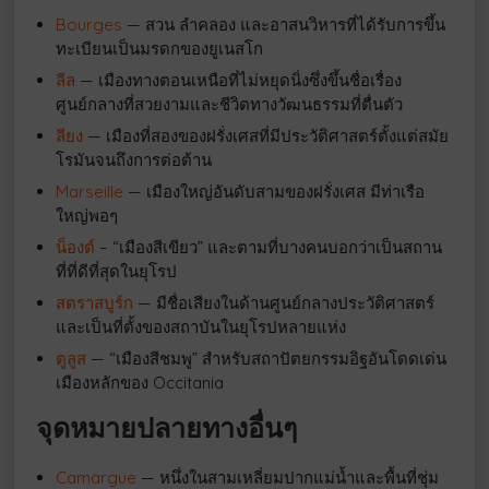
Bourges
— สวน ลำคลอง และอาสนวิหารที่ได้รับการขึ้น
ทะเบียนเป็นมรดกของยูเนสโก
ลีล
— เมืองทางตอนเหนือที่ไม่หยุดนิ่งซึ่งขึ้นชื่อเรื่อง
ศูนย์กลางที่สวยงามและชีวิตทางวัฒนธรรมที่ตื่นตัว
ลียง
— เมืองที่สองของฝรั่งเศสที่มีประวัติศาสตร์ตั้งแต่สมัย
โรมันจนถึงการต่อต้าน
Marseille
— เมืองใหญ่อันดับสามของฝรั่งเศส มีท่าเรือ
ใหญ่พอๆ
น็องต์
– “เมืองสีเขียว” และตามที่บางคนบอกว่าเป็นสถาน
ที่ที่ดีที่สุดในยุโรป
สตราสบูร์ก
— มีชื่อเสียงในด้านศูนย์กลางประวัติศาสตร์
และเป็นที่ตั้งของสถาบันในยุโรปหลายแห่ง
ตูลูส
— “เมืองสีชมพู” สำหรับสถาปัตยกรรมอิฐอันโดดเด่น
เมืองหลักของ Occitania
จุดหมายปลายทางอื่นๆ
Camargue
— หนึ่งในสามเหลี่ยมปากแม่น้ำและพื้นที่ชุ่ม