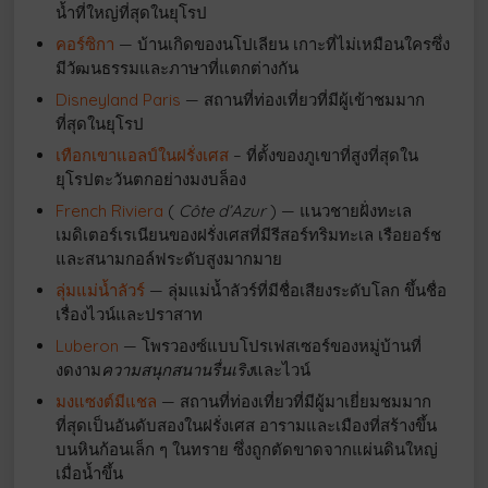
น้ำที่ใหญ่ที่สุดในยุโรป
คอร์ซิกา
— บ้านเกิดของนโปเลียน เกาะที่ไม่เหมือนใครซึ่ง
มีวัฒนธรรมและภาษาที่แตกต่างกัน
Disneyland Paris
— สถานที่ท่องเที่ยวที่มีผู้เข้าชมมาก
ที่สุดในยุโรป
เทือกเขาแอลป์ในฝรั่งเศส
– ที่ตั้งของภูเขาที่สูงที่สุดใน
ยุโรปตะวันตกอย่างมงบล็อง
French Riviera
(
Côte d’Azur
) — แนวชายฝั่งทะเล
เมดิเตอร์เรเนียนของฝรั่งเศสที่มีรีสอร์ทริมทะเล เรือยอร์ช
และสนามกอล์ฟระดับสูงมากมาย
ลุ่มแม่น้ำลัวร์
— ลุ่มแม่น้ำลัวร์ที่มีชื่อเสียงระดับโลก ขึ้นชื่อ
เรื่องไวน์และปราสาท
Luberon
— โพรวองซ์แบบโปรเฟสเซอร์ของหมู่บ้านที่
งดงาม
ความสนุกสนานรื่นเริง
และไวน์
มงแซงต์มีแชล
— สถานที่ท่องเที่ยวที่มีผู้มาเยี่ยมชมมาก
ที่สุดเป็นอันดับสองในฝรั่งเศส อารามและเมืองที่สร้างขึ้น
บนหินก้อนเล็ก ๆ ในทราย ซึ่งถูกตัดขาดจากแผ่นดินใหญ่
เมื่อน้ำขึ้น