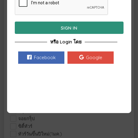
เรทติ้งผู้ใช้
0
10
SIGN IN
ช่วงราคา
หรือ Login โดย
5,001 - 20,000
฿
20,001 - 35,000
฿
Facebook
Google
35,001 - 50,000
฿
50,001 - 65,000
฿
65,001 - 80,000
฿
80,001
฿
+
ตัวกรองเพิ่มเติม
กรุ็ปส่วนตัว
กลุ่มเดินทางขนาดเล็ก
จอยกรุ็ป
ซิตี้ทัวร์
ทัวร์วันขึ้นปีใหม่(1มค.)