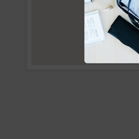
แอนด์ ทัวร์ จำกัด
70/35 ซ.เคหะร่มเกล้า 7
ถ.ราษฎร์พัฒนา แขวง
ราษฎร์พัฒนา เขตสะพาน
กรุงเทพฯ, ไทย