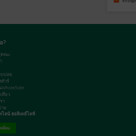
info@
ือ?
มู่คณะ
า
พบบ่อย
ทัวร์
นWholeSale
เที่ยว
เรา
ข่าย
ไลน์ ฮอลิเดย์ไลฟ์