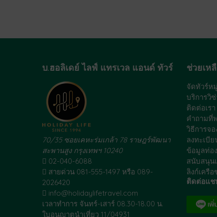
บ.ฮอลิเดย์ ไลฟ์ แทรเวล แอนด์ ทัวร์
ช่วยเหล
จัดทัวร์ห
บริการวิซ่
ติดต่อเรา
คำถามที่
วิธีการจอง
70/35 ซอยเคหะร่มเกล้า 78 ราษฎร์พัฒนา
ลงทะเบีย
สะพานสูง กรุงเทพฯ 10240
ข้อมูลท่อง
02-040-6088
สนับสนุน
สายด่วน 081-555-1497 หรือ 089-
ลิงก์เครือ
ติดต่อแชท
2026420
info@holidaylifetravel.com
เวลาทำการ จันทร์-เสาร์ 08.30-18.00 น.
ใบอนุญาตนำเที่ยว 11/04931