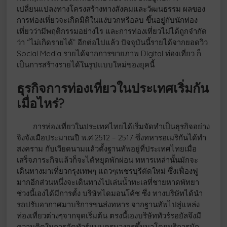
เปลี่ยนแปลงทางโครงสร้างทางสังคมและวัฒนธรรม ผลของ
การท่องเที่ยวจะเกิดมิติในแง่บวกหรือลบ ขึ้นอยู่กับนักท่อง
เที่ยวว่ามีพฤติกรรมอย่างไร และการท่องเที่ยวไม่ได้ถูกจำกัด
ว่า “ไม่เกิดรายได้” อีกต่อไปแล้ว ปัจจุบันนี้รายได้จากยอดวิว
Social Media รายได้จากการขายภาพ Digital ท่องเที่ยว ก็
เป็นการสร้างรายได้ในรูปแบบใหม่ของยุคนี้
ธุรกิจการท่องเที่ยวในประเทศเริ่มกัน
เมื่อไหร่?
การท่องเที่ยวในประเทศไทยได้เริ่มจัดทำเป็นธุรกิจอย่าง
จิงจังเมือประมาณปี พ.ศ.2512 – 2517 ซึ่งทหารอเมริกันได้ทำ
สงคราม กับเวียดนามแล้วตั้งฐานทัพอยู่ที่ประเทศไทยเมื่อ
เสร็จภาระกิจแล้วก็จะได้หยุดพักผ่อน ทหารเหล่านั้นมักจะ
เดินทางมาเที่ยวกรุงเทพๆ แถวๆเพชรบุรีตัดใหม่ ซึ่งเฟื่องฟู
มากอีกส่วนหนึ่งจะเดินทางไปเล่นน้ำทะเลที่ชายหาดพัทยา
ช่วงนี้เองได้มีการตั้ง บริษัทไดมอนโค้ช ซึ่ง ทางบริษัทได้นำ
รถปรับอากาศมาบริการขนส่งทหาร จากฐานทัพไปสู่แหล่ง
ท่องเที่ยวต่างๆจากจุดเริ่มต้น ตรงนี้เองบริษัททัวร์รอยัลจึงมี
ความคิดในการจัดทัวร์แบบครบวงจรขึ้นมาโดยบริการนัก