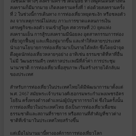
ในชนเผ่าต่างๆ สงครามคร่าชีวิตมนุษย์ ทำให้ผู้คนเดินทางหนี
สงครามก็มีมากมาย เกิดสงครามครั้งที่ 1 ต่อด้วยสงครามครั้ง
ที่ 2 ในช่วงนี้การเดินทาง การท่องเที่ยวหยุดชะงัก หรือชลอตัว
ลง จากเหตุการณ์ไม่สงบ ภาวะการขาดแคลนการเงิน
เศรษฐกิจชะลอตัว จนเข้าสู่ใยุค ศตวรรษที่ 20 ยุคแห่ง
สงครามเย็น การสู้รบสงครามมีน้อยลง อุตสาหกรรมการท่อง
เที่ยวถูกฟื้นฟู และเฟื่องฟูมากขึ้น และทำให้หลายๆประเทศ
นำเอานโยบายการท่องเที่ยวมาเป็นรายได้หลัก ซึ่งโดยนำจุด
ดึงดูดนักท่องเที่ยวหลายๆอย่าง อาทิเช่น ธรรมชาติที่หาที่อื่น
ไม่มี วัฒนธรรมดีๆ เทศกาลประเพณีที่ลำ้ค่า การประชุม
นานาชาติ การท่องเที่ยวเพื่อสุขภาพ เริ่มสร้างรายได้กลับม
ของประเทศ
สำหรับการท่องเที่ยวในประเทศไทยได้มีพัฒนาการมาตั้งแต่
พ.ศ. 2467 สมัยพระเจ้าบรมวงศ์เธอกรมพระกำแพงเพชรอัคร
โยธิน ครั้งทรงดำรงตำแหน่งผู้บัญชาการรถไฟ ซึ่งในครั้งนั้น
การท่องเที่ยวในประเทศไทย ยังเป็นการท่องเที่ยวเพื่อชม
ธรรมชาติและสถานที่ราชการ หรือสถานที่สำคัญที่ชาวต่าง
ชาติที่เข้ามาในประเทศไทยสร้างขึ้น
แต่เมื่อไม่นานมานี้ทางองค์การการท่องเที่ยวโลก