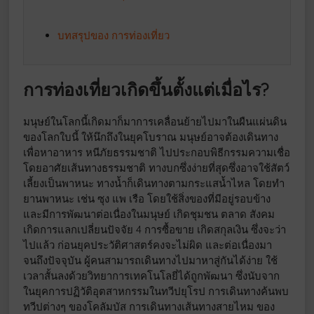
บทสรุปของ การท่องเที่ยว
การท่องเที่ยวเกิดขึ้นตั้งแต่เมื่อไร?
มนุษย์ในโลกนี้เกิดมาก็มาการเคลื่อนย้ายไปมาในผืนแผ่นดิน
ของโลกใบนี้ ให้นึกถึงในยุคโบราณ มนุษย์อาจต้องเดินทาง
เพื่อหาอาหาร หนีภัยธรรมชาติ ไปประกอบพิธีกรรมความเชื่อ
โดยอาศัยเส้นทางธรรมชาติ ทางบกซึ่งง่ายที่สุดซึ่งอาจใช้สัตว์
เลี้ยงเป็นพาหนะ ทางน้ำก็เดินทางตามกระแสน้ำไหล โดยทำ
ยานพาหนะ เช่น ซุง แพ เรือ โดยใช้สิ่งของที่มีอยู่รอบข้าง
และมีการพัฒนาต่อเนื่องในมนุษย์ เกิดชุมชน ตลาด สังคม
เกิดการแลกเปลี่ยนปัจจัย 4 การซื้อขาย เกิดสกุลเงิน ซึ่งจะว่า
ไปแล้ว ก่อนยุคประวัติศาสตร์คงจะไม่ผิด และต่อเนื่องมา
จนถึงปัจจุบัน ผู้คนสามารถเดินทางไปมาหาสู่กันได้ง่าย ใช้
เวลาสั้นลงด้วยวิทยาการเทคโนโลยี่ได้ถูกพัฒนา ซึ่งนับจาก
ในยุคการปฏิวัติอุตสาหกรรมในทวีปยุโรป การเดินทางค้นพบ
ทวีปต่างๆ ของโคลัมบัส การเดินทางเส้นทางสายไหม ของ