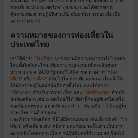
จนถึงวันที่ 30 เมษายน 2522 อ.ส.ท ได้ยกฐานะขึ้นเป็น “การ
ท่องเที่ยวแห่งประเทศไทย” (ท.ท.ท.) และได้ขยายเขต
คุ้มครองของการปฏิบัติงานเกี่ยวกับธุรกิจการท่องเที่ยวขึ้น
อย่างกว้างขวาง
ความหมายของการท่องเที่ยวใน
ประเทศไทย
เราใช้คำว่า
“ไปเที่ยว”
มาช้านานมีความหมายว่าไปไหนต่อ
ไหนทั้งใกล้และไกล เพื่อความ สนุสนานเพลิดเพลินต่อมา
ประมาณ พ.ศ. 2480 รัฐมนตรีได้พิจารณาว่าคำว่า
“ท่อง
เที่ยว”
หรือ
“เที่ยว”
มีนัยไปใน ทางเที่ยวเตร่เหลวไหลจึงได้
ให้นักปราชญ์ในสมัยนั้นคิดคำขึ้นใหม่ และได้คำว่า
“ทัศนาจร”
สำหรับการท่องเที่ยว และ
“นักทัศนาจร”
สำหรับ
นักท่องเที่ยว แต่ประเทศไทยก็ได้ใช้คำนี้กันอยู่พักหนึ่งแต่ไม่
ค่อยนิยมแพร่หลายมากนักและ คำว่า “ท่องเที่ยว” ก็ ติดอยู่ใน
ภาษาไทย จนถึงปัจจุบัน
และคำว่า “ท่องเที่ยว” ก็มิได้มีความหมายเช่นเดียวกับคำ “ไป
เที่ยว” หรือเที่ยวแต่หากมีความหมายอย่างเป็นงานเป็นการ
อย่างหนึ่งโดยเฉพาะเป็นการปฏิบัติงานที่มีระบบ จนเรียกได้