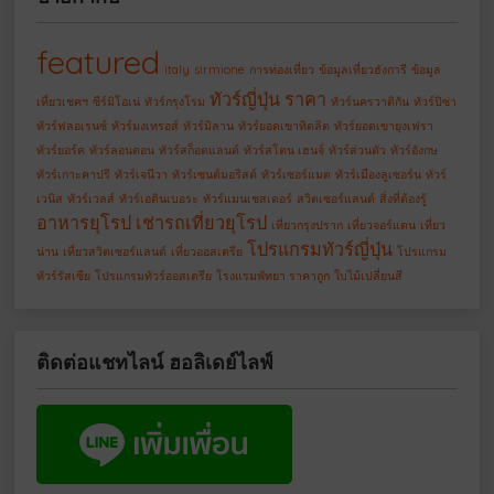
featured
italy
sirmione
การท่องเที่ยว
ข้อมูลเที่ยวฮังการี
ข้อมูล
ทัวร์ญี่ปุ่น ราคา
เที่ยวเชคฯ
ซีร์มิโอเน่
ทัวร์กรุงโรม
ทัวร์นครวาติกัน
ทัวร์ปิซ่า
ทัวร์ฟลอเรนซ์
ทัวร์มงเทรอส์
ทัวร์มิลาน
ทัวร์ยอดเขาทิตลิต
ทัวร์ยอดเขายุงเฟรา
ทัวร์ยอร์ค
ทัวร์ลอนดอน
ทัวร์สก็อตแลนด์
ทัวร์สโตน เฮนจ์
ทัวร์ส่วนตัว
ทัวร์อังกษ
ทัวร์เกาะคาปรี
ทัวร์เจนีวา
ทัวร์เซนต์มอริสต์
ทัวร์เซอร์แมต
ทัวร์เมืองลูเซอร์น
ทัวร์
เวนิส
ทัวร์เวลส์
ทัวร์เอดินเบอระ
ทัวร์แมนเชสเตอร์
สวิตเซอร์แลนด์
สิ่งที่ต้องรู้
อาหารยุโรป
เช่ารถเที่ยวยุโรป
เที่ยวกรุงปราก
เที่ยวจอร์แดน
เที่ยว
โปรแกรมทัวร์ญี่ปุ่น
น่าน
เที่ยวสวิตเซอร์แลนด์
เที่ยวออสเตรีย
โปรแกรม
ทัวร์รัสเซีย
โปรแกรมทัวร์ออสเตรีย
โรงแรมพัทยา ราคาถูก
ใบไม้เปลี่ยนสี
ติดต่อแชทไลน์ ฮอลิเดย์ไลฟ์