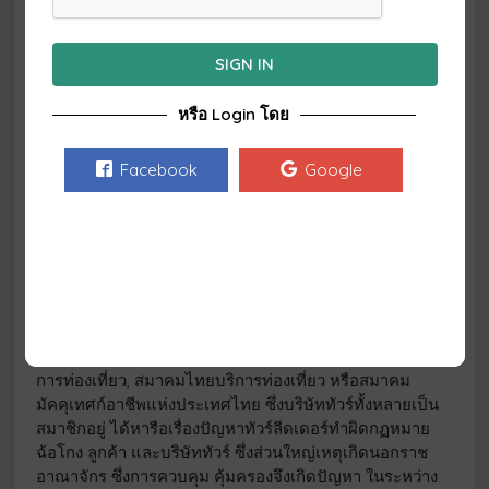
ศึกษา หรือ
สำเนาปริญญาบัตรและใบแสดงผลการเรียนในสาขา
มัคคุเทศก์หรือสาขาท่องเที่ยวที่มีวิชาเกี่ยวกับมัคคุเทศก์
SIGN IN
(Transcript ฉบับภาษาไทย) หรือ
หรือ Login โดย
สำเนาอนุปริญญาหรือประกาศนียบัตรวิชาชีพชั้นสูงและ
ใบระเบียนแสดงผลการเรียนในสาขามัคคุเทศก์
หรือสาขาการท่องเที่ยวที่มีวิชาเกี่ยวกับมัคคุเทศก์ไม่น้อย
Facebook
Google
กว่าที่คณะกรรมการกำหนด
สำเนาวุฒิบัตรหรือหนังสือรับรองว่าได้ผ่านการฝึกอบรม
วิชามัคคุเทศก์ตามหลักสูตรและสถานฝึกอบรม
ตามที่คณะกรรมการกำหนด
หมายเหตุ:- คณะกรรมการกำหนด ที่พิจารณาเรื่อง การลง
ทะเบียนบัตรผู้นำเที่ยว (Tour Leader) นี้คือ สภา
อุตสาหกรรมท่องเที่ยวแห่งประเทศไทย, สมาคมไทยธุรกิจ
การท่องเที่ยว, สมาคมไทยบริการท่องเที่ยว หรือสมาคม
มัคคุเทศก์อาชีพแห่งประเทศไทย ซึ่งบริษัททัวร์ทั้งหลายเป็น
สมาชิกอยู่ ได้หารือเรื่องปัญหาทัวร์ลีดเดอร์ทำผิดกฏหมาย
ฉ้อโกง ลูกค้า และบริษัททัวร์ ซึ่งส่วนใหญ่เหตุเกิดนอกราช
อาณาจักร ซึ่งการควบคุม คุ้มครองจึงเกิดปัญหา ในระหว่าง