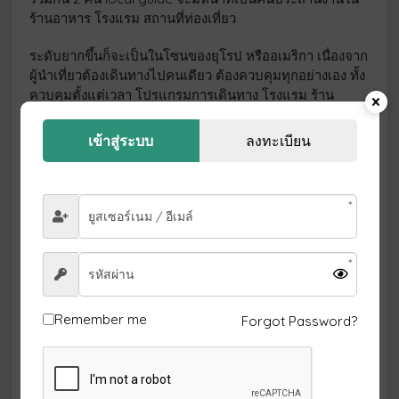
ร้านอาหาร โรงแรม สถานที่ท่องเที่ยว
ระดับยากขึ้นก็จะเป็นในโซนของยุโรป หรืออเมริกา เนื่องจาก
ผู้นำเที่ยวต้องเดินทางไปคนเดียว ต้องควบคุมทุกอย่างเอง ทั้ง
ควบคุมตั้งแต่เวลา โปรแกรมการเดินทาง โรงแรม ร้าน
อาหาร บางครั้งต้องบรรยายสถานที่ด้วยตัวเอง ยกเว้น
พระราชวังหรือพิพิธภัณฑ์ ที่หลายๆ ประเทศจะบังคับให้ไกด์
เข้าสู่ระบบ
ลงทะเบียน
ท้องถิ่น(local guide) หรือไกด์ที่ได้ใบอนุญาตเฉพาะเท่านั้น
ทำงานได้ ผู้นำเที่ยวต้องคอยแปล อธิบายเพิ่มเติมให้กับลูกค้า
คนไทยเพิ่ม
แต่ปกติผู้นำเที่ยวต่างประเทศก็จะมีพื้นฐานในการทำทัวร์ใน
ประเทศด้วย เพราะฉะนั้นก็ยังสามารถรับงานทำทัวร์ใน
ประเทศได้อีกด้วย สรุปโดยรวมแล้ว
ผู้ที่จะขยับขึ้นไปเป็น ผู้นำเที่ยว(ทัวร์ลีดเดอร์) ให้ท่านดู
Remember me
Forgot Password?
คุณสมบัติในการขึ้นทะเบียน ดังนี้
สำเนาวุฒิบัตรหรือหนังสือรับรองว่าได้ผ่านการฝึกอบรม
หลักสูตรผู้นำเที่ยวที่คณะกรรมการกำหนด และวุฒิการ