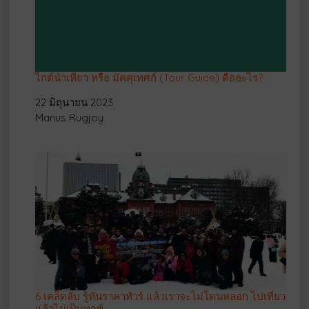
ไกด์นำเที่ยว หรือ มัคคุเทศก์ (Tour Guide) คืออะไร?
Date
22 มิถุนายน 2023
Author
Manus Rugjoy
6 เคล็ดลับ รู้ทันราคาทัวร์ แล้วเราจะไม่โดนหลอก ไปเที่ยว
แล้วไม่เป็นทุกข์